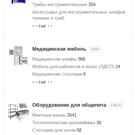
Тележки медицинские
Тумбы инструментальные
354
Ролл контейнеры
1
Аксессуары для инструментальных шкафов,
Тележки инструментальные
1
тележек и тумб
Тележки и шкафы для денег
13
Полки для инструментов
2
+ + ЕЩЁ + +
Тележки для прачечных
1
Промышленные стулья
3
Аксессуары и комплектующие для тележек
Стойки и стенды для инструментов
6
Антистатическая мебель
156
Медицинская мебель
2666
Медицинские шкафы
966
Мебель для кабинетов и палат (ЛДСП)
24
Медицинские стеллажи
6
Медицинские картотеки
21
+ + ЕЩЁ + +
Медицинские кровати
93
Медицинские банкетки
98
Медицинские кушетки
81
Оборудование для общепита
14828
Медицинские тележки
112
Моечные ванны
2641
Медицинские столы
504
Технологические рукомойники
30
Медицинские тумбы
114
Стеллажи для кухни
58
Медицинские ширмы
42