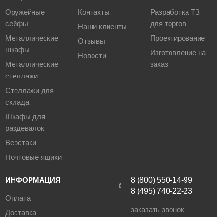
Аксессуары для металлических кроватей
16
Оружейные
Контакты
Разработка ТЗ
сейфы
для торгов
Аксессуары для мусорных баков, урн,
Наши клиенты
контейнеров
22
Металлические
Проектирование
Отзывы
Аксессуары для пластиковых ящиков,
шкафы
Изготовление на
лотков, контейнеров
158
Новости
Металлические
заказ
Аксессуары для строительного
стеллажи
оборудования
457
Корзины для кондиционеров
243
Стеллажи для
Прочие аксессуары
5
склада
Шкафы для
раздевалок
Верстаки
Почтовые ящики
ИНФОРМАЦИЯ
8 (800) 550-14-99
8 (495) 740-22-23
Оплата
заказать звонок
Доставка