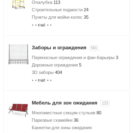
Опалубка
113
Кровати с металлической сеткой
349
Строительные подмости
24
Раскладушки
65
Пункты для мойки колес
35
Матрасы
129
3D заборы
+ + ЕЩЁ + +
Аксессуары для металлических кроватей
Затирочные машины для бетона
20
Труборезы
3
Пистолеты для вязки арматуры
3
Заборы и ограждения
591
Фасадные подъемники (строительные
Переносные ограждения и фан-барьеры
3
люльки)
6
Дорожные ограждения
5
Строительные пылесосы
4
3D заборы
404
Малярное оборудование
7
2D заборы
44
+ + ЕЩЁ + +
Компрессоры
9
Колючая проволока
11
Мотопомпы
3
Столбы для заборов
Генераторы
34
Велопарковки
Мебель для зон ожидания
123
Бетономешалки и бетономесители
17
Водоналивные дорожные блоки (барьеры)
Строительные ограждения
12
Многоместные секции стульев
80
Газонные ограждения
Мусоросбросы
24
Парковые скамейки
36
Калитки
Винтовые сваи
102
Банкетки для зоны ожидания
Ограждения (блоки) для картинга