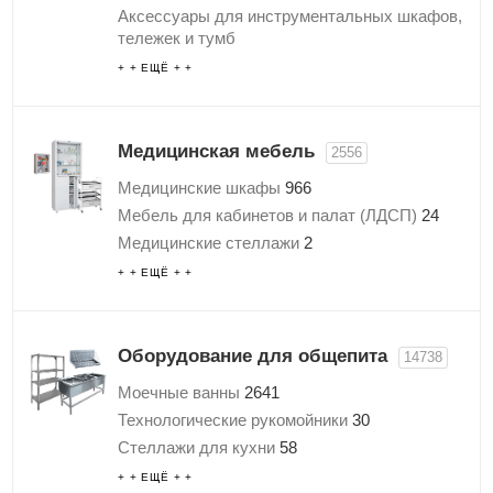
Тележки инструментальные
Аксессуары для инструментальных шкафов,
Ролл контейнеры
1
тележек и тумб
Тележки и шкафы для денег
13
Полки для инструментов
2
+ + ЕЩЁ + +
Тележки для прачечных
1
Промышленные стулья
3
Аксессуары и комплектующие для тележек
Стойки и стенды для инструментов
6
Антистатическая мебель
156
Медицинская мебель
2556
Медицинские шкафы
966
Мебель для кабинетов и палат (ЛДСП)
24
Медицинские стеллажи
2
Медицинские картотеки
21
+ + ЕЩЁ + +
Медицинские кровати
93
Медицинские банкетки
5
Медицинские кушетки
81
Оборудование для общепита
14738
Медицинские тележки
107
Моечные ванны
2641
Медицинские столы
504
Технологические рукомойники
30
Медицинские тумбы
114
Стеллажи для кухни
58
Медицинские ширмы
42
Шкафы для кухни
105
+ + ЕЩЁ + +
Медицинские штативы и стойки
59