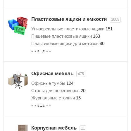
Противопожарные двери
53
Пластиковые ящики и емкости
1009
Универсальные пластиковые ящики
151
Пищевые пластиковые ящики
163
Пластиковые ящики для метизов
90
Пластиковые ящики для стеллажей
9
+ + ЕЩЁ + +
Антистатические ящики
16
Пластиковые ящики с крышкой
Ящики для склада
360
Офисная мебель
475
Большие пластиковые контейнеры
26
Офисные тумбы
124
Перфорированные пластиковые ящики
2
Столы для переговоров
20
Сплошные пластиковые ящики
68
Журнальные столики
15
Ящики для ветоши
1
Компьютерные кресла
+ + ЕЩЁ + +
Ящики для песка, соли и реагентов
7
Офисные диваны
Пластиковые емкости для воды
21
Офисные столы
212
Аксессуары и комплектующие для
Офисные шкафы
104
Корпусная мебель
11
пластиковых ящиков