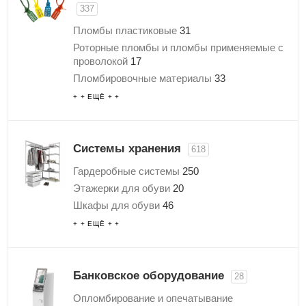
Тепловое оборудование
318
337
оборудования
12
Хлебопекарное и кондитерское
Пломбы пластиковые
31
оборудование
86
Роторные пломбы и пломбы применяемые с
Холодильное оборудование
103
проволокой
17
Комплектующие для кухонного
Пломбировочные материалы
33
оборудования
Пломбировочный скотч
8
+ + ЕЩЁ + +
Пломбы наклейки
34
Антимагнитные пломбы
16
Пломбы на счётчики
24
Системы хранения
618
Свинцовые пломбы
5
Гардеробные системы
250
Пломбиры-печати
4
Этажерки для обуви
20
Опечатывающие устройства
30
Шкафы для обуви
46
Пломбираторы
6
Полки навесные настенные
3
+ + ЕЩЁ + +
Пломбы для пломбиратора
10
Вешалки для одежды
267
Сургуч
8
Прочие системы хранения
32
Устройства для хранения ключей
19
Банковское оборудование
28
Гравировка
3
Опломбирование и опечатывание
Силовые и тросовые пломбы
34