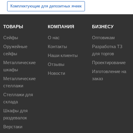
Комплектующие для депозитных ячеек
ТОВАРЫ
КОМПАНИЯ
БИЗНЕСУ
Сейфы
О нас
Оптовикам
Оружейные
Контакты
Разработка ТЗ
сейфы
для торгов
Наши клиенты
Металлические
Проектирование
Отзывы
шкафы
Изготовление на
Новости
Металлические
заказ
стеллажи
Стеллажи для
склада
Шкафы для
раздевалок
Верстаки