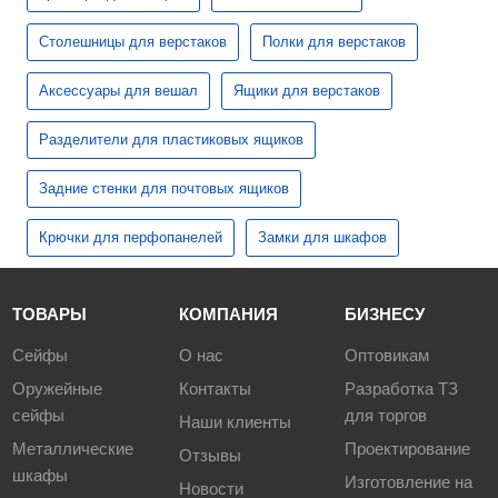
Столешницы для верстаков
Полки для верстаков
Аксессуары для вешал
Ящики для верстаков
Разделители для пластиковых ящиков
Задние стенки для почтовых ящиков
Крючки для перфопанелей
Замки для шкафов
ТОВАРЫ
КОМПАНИЯ
БИЗНЕСУ
Сейфы
О нас
Оптовикам
Оружейные
Контакты
Разработка ТЗ
сейфы
для торгов
Наши клиенты
Металлические
Проектирование
Отзывы
шкафы
Изготовление на
Новости