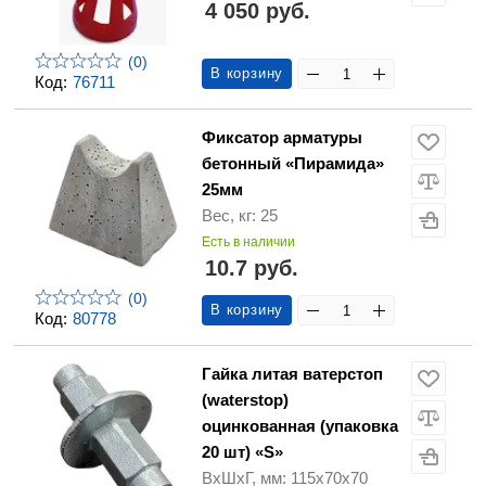
4 050 руб.
(0)
В корзину
Код:
76711
Фиксатор арматуры
бетонный «Пирамида»
25мм
Вес, кг: 25
Есть в наличии
10.7 руб.
(0)
В корзину
Код:
80778
Гайка литая ватерстоп
(waterstop)
оцинкованная (упаковка
20 шт) «S»
ВхШхГ, мм: 115х70х70