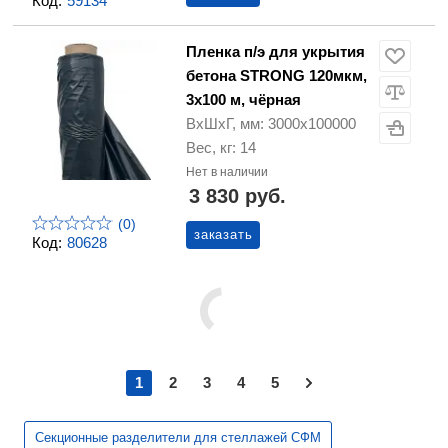
Код:
59134
Пленка п/э для укрытия
бетона STRONG 120мкм,
3x100 м, чёрная
ВхШхГ, мм: 3000х100000
Вес, кг: 14
Нет в наличии
3 830 руб.
(0)
заказать
Код:
80628
1
2
3
4
5
Секционные разделители для стеллажей СФМ