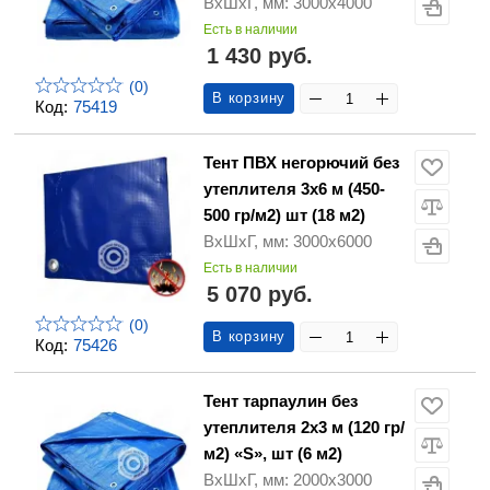
ВхШхГ, мм: 3000х4000
Есть в наличии
1 430 руб.
(0)
В корзину
Код:
75419
Тент ПВХ негорючий без
утеплителя 3х6 м (450-
500 гр/м2) шт (18 м2)
ВхШхГ, мм: 3000х6000
Есть в наличии
5 070 руб.
(0)
В корзину
Код:
75426
Тент тарпаулин без
утеплителя 2х3 м (120 гр/
м2) «S», шт (6 м2)
ВхШхГ, мм: 2000х3000