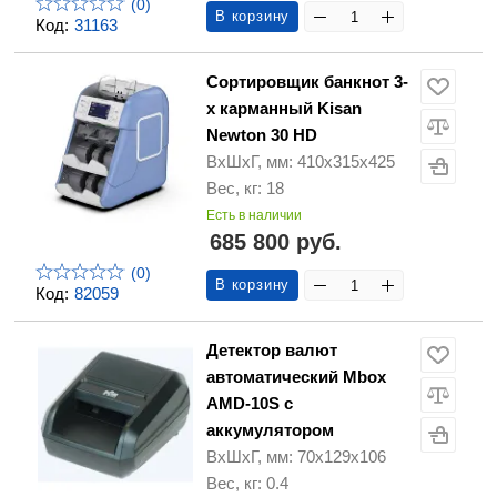
(0)
В корзину
Код:
31163
Сортировщик банкнот 3-
х карманный Kisan
Newton 30 HD
ВхШхГ, мм: 410х315x425
Вес, кг: 18
Есть в наличии
685 800 руб.
(0)
В корзину
Код:
82059
Детектор валют
автоматический Mbox
AMD-10S с
аккумулятором
ВхШхГ, мм: 70х129х106
Вес, кг: 0.4