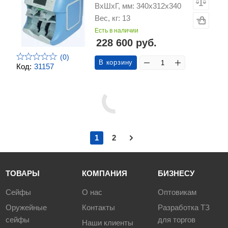
ВхШхГ, мм: 340х312х340
Вес, кг: 13
Есть в наличии
228 600 руб.
(0)
В корзину
Код:
31157
1
2
ТОВАРЫ
КОМПАНИЯ
БИЗНЕСУ
Сейфы
О нас
Оптовикам
Оружейные
Контакты
Разработка ТЗ
сейфы
для торгов
Наши клиенты