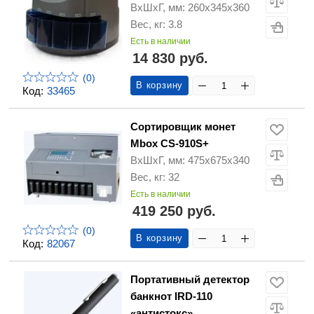
ВхШхГ, мм: 260х345х360
Вес, кг: 3.8
Есть в наличии
14 830 руб.
(0)
В корзину
Код:
33465
Сортировщик монет
Mbox CS-910S+
ВхШхГ, мм: 475х675х340
Вес, кг: 32
Есть в наличии
419 250 руб.
(0)
В корзину
Код:
82067
Портативный детектор
банкнот IRD-110
«антистокс»