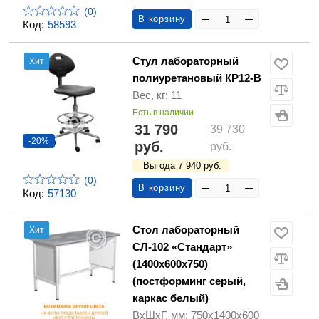
(0)
В корзину
Код:
58593
Стул лабораторный
Хит
полиуретановый КР12-В
Вес, кг: 11
Есть в наличии
31 790
39 730
-20%
руб.
руб.
Выгода 7 940 руб.
(0)
В корзину
Код:
57130
Стол лабораторный
Хит
СЛ-102 «Стандарт»
(1400х600х750)
(постформинг серый,
каркас белый)
ВхШхГ, мм: 750х1400х600