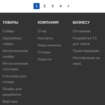
1
2
3
4
ТОВАРЫ
КОМПАНИЯ
БИЗНЕСУ
Сейфы
О нас
Оптовикам
Оружейные
Контакты
Разработка ТЗ
сейфы
для торгов
Наши клиенты
Металлические
Проектирование
Отзывы
шкафы
Изготовление на
Новости
Металлические
заказ
стеллажи
Стеллажи для
склада
Шкафы для
раздевалок
Верстаки