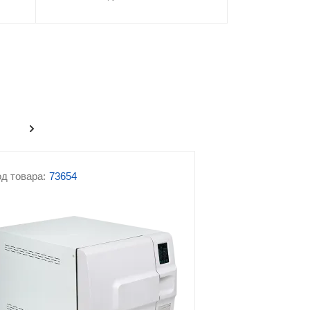
табуреты
Медицинская техника
Офтальмологическое
оборудование
 для
Стерилизаторы
Стоматологическое
оборудование
д товара:
73654
и и