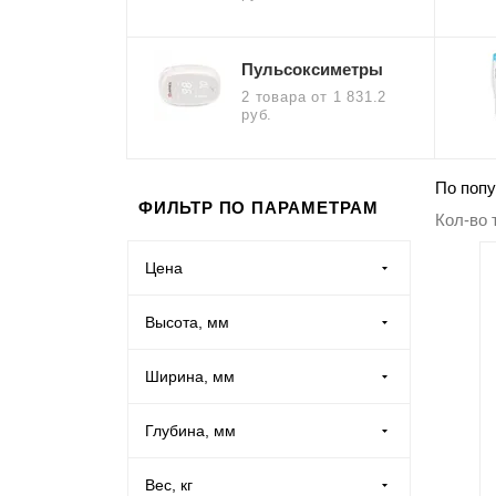
Производственная мебель
Пульсоксиметры
Медицинская мебель
2 товара
от 1 831.2
руб.
Оборудование для общепита
По попу
ФИЛЬТР ПО ПАРАМЕТРАМ
Лабораторная мебель
Кол-во 
Почтовые ящики
Цена
Высота, мм
Опломбирование и опечатывание
Ширина, мм
Системы хранения
Глубина, мм
Банковское оборудование
Вес, кг