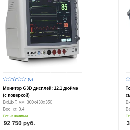
(0)
Монитор G3D дисплей: 12,1 дюйма
Т
(с поверкой)
с
ВхШхГ, мм: 300х430х350
В
Вес, кг: 3.4
Ве
Есть в наличии
Ес
92 750 руб.
3