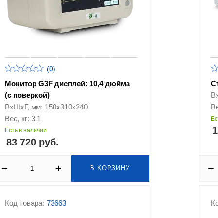
(0)
Монитор G3F дисплей: 10,4 дюйма
С
(с поверкой)
В
ВхШхГ, мм: 150х310х240
Ве
Вес, кг: 3.1
Ес
1
Есть в наличии
83 720 руб.
В КОРЗИНУ
Код товара:
73663
Ко