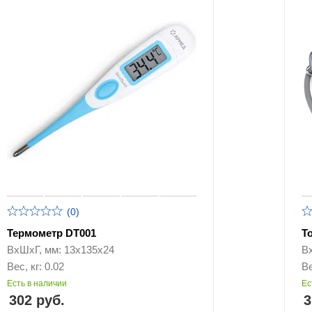
(0)
Термометр DT001
Т
ВхШхГ, мм: 13х135х24
В
Вес, кг: 0.02
Ве
Есть в наличии
Ес
302 руб.
3