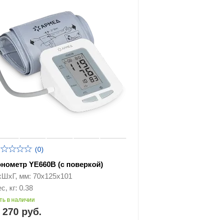
(0)
онометр YE660B (с поверкой)
хШхГ, мм: 70х125х101
с, кг: 0.38
ть в наличии
 270 руб.