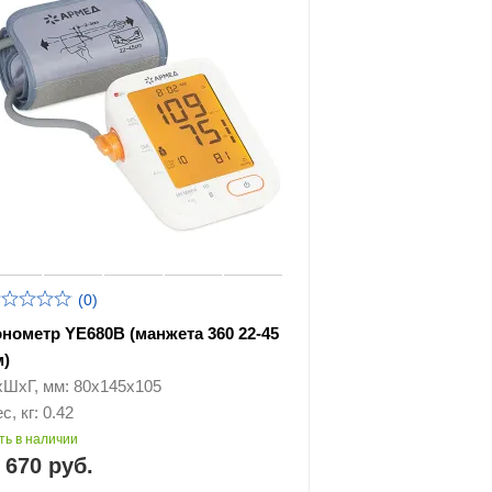
(0)
онометр YE680B (манжета 360 22-45
м)
хШхГ, мм: 80х145х105
с, кг: 0.42
ть в наличии
 670 руб.