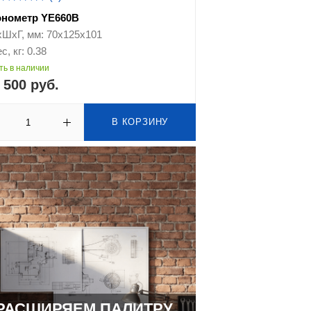
онометр YE660B
хШхГ, мм: 70х125х101
с, кг: 0.38
ть в наличии
 500 руб.
В КОРЗИНУ
РАСШИРЯЕМ ПАЛИТРУ