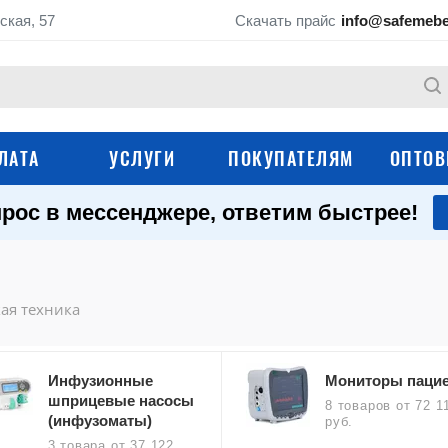
ская, 57
Скачать прайс
info@safemebe
ЛАТА
УСЛУГИ
ПОКУПАТЕЛЯМ
ОПТОВ
рос в мессенджере, ответим быстрее!
Мебель для кабине
Медицинские шкафы
палат (ЛДСП)
Медицинские картотеки
Медицинские крова
ая техника
Медицинские тележ
Медицинские кушетки
Инфузионные
Мониторы пацие
Медицинские тумбы
Медицинские ширм
шприцевые насосы
8 товаров
от 72 1
(инфузоматы)
руб.
Настенные аптечки
Операционные сто
3 товара
от 37 122