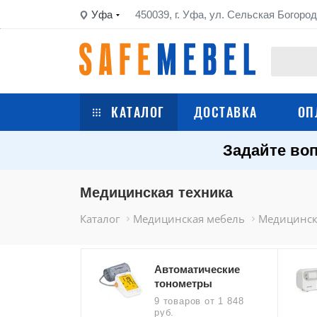
Уфа
450039, г. Уфа, ул. Сельская Богород
КАТАЛОГ
ДОСТАВКА
ОП
Задайте воп
Сейфы
Шкафы металлические
Медицинская техника
Каталог
Медицинская мебель
Медицинск
Стеллажи металлические
Верстаки
Автоматические
тонометры
Тележки
9 товаров
от 1 848
руб.