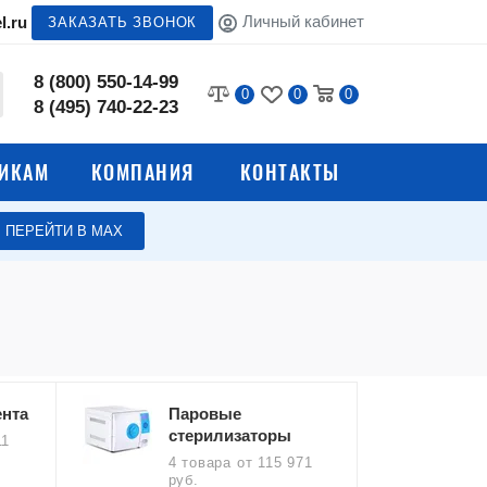
Личный кабинет
l.ru
ЗАКАЗАТЬ ЗВОНОК
8 (800) 550-14-99
0
0
0
8 (495) 740-22-23
ИКАМ
КОМПАНИЯ
КОНТАКТЫ
ПЕРЕЙТИ В МАХ
тов и
Медицинские стеллажи
ти
Медицинские банкетки
ки
Медицинские столы
Медицинские штативы и
нта
Паровые
ы
стойки
стерилизаторы
11
4 товара
от 115 971
Медицинские стулья и
руб.
лы