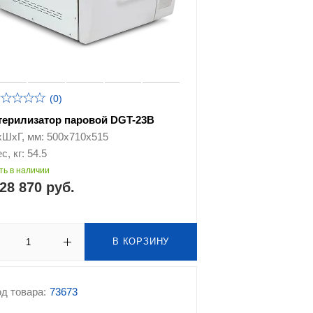
(0)
терилизатор паровой DGT-23B
хШхГ, мм: 500х710х515
с, кг: 54.5
ть в наличии
28 870 руб.
В КОРЗИНУ
д товара:
73673