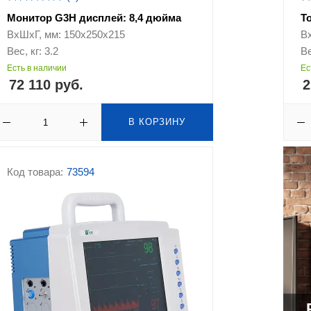
Монитор G3H дисплей: 8,4 дюйма
Т
ВхШхГ, мм: 150х250х215
В
Вес, кг: 3.2
Ве
Есть в наличии
Ес
72 110 руб.
2
В КОРЗИНУ
Код товара:
73594