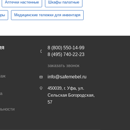
табуреты
Аптечки настенные
Шкафы палатные
Медицинская техника
оры
Медицинские тележки для инвентаря
Офтальмологическое
оборудование
 для
Стерилизаторы
ИЯ
8 (800) 550-14-99
8 (495) 740-22-23
Стоматологическое
заказать звонок
оборудование
таж
info@safemebel.ru
и и
450039, г. Уфа, ул.
ра
Сельская Богородская,
57
льности