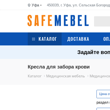
Уфа
450039, г. Уфа, ул. Сельская Богород
КАТАЛОГ
ДОСТАВКА
ОП
Задайте воп
Сейфы
Шкафы металлические
Кресла для забора крови
Каталог
Медицинская мебель
Медицинск
Стеллажи металлические
Верстаки
Цена о
раздел 
Тележки