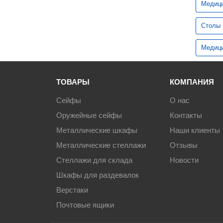
Медици
Производственная мебель
Столы 
Медицинская мебель
Медици
Оборудование для общепита
ТОВАРЫ
КОМПАНИЯ
Лабораторная мебель
Сейфы
О нас
Оружейные сейфы
Контакты
Почтовые ящики
Металлические шкафы
Наши клиенты
Металлические стеллажи
Отзывы
Опломбирование и опечатывание
Стеллажи для склада
Новости
Системы хранения
Шкафы для раздевалок
Верстаки
Банковское оборудование
Почтовые ящики