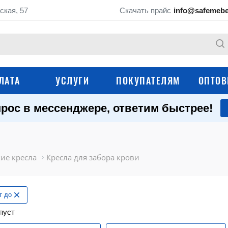
ская, 57
Скачать прайс
info@safemebe
ЛАТА
УСЛУГИ
ПОКУПАТЕЛЯМ
ОПТОВ
рос в мессенджере, ответим быстрее!
Мебель для кабине
Медицинские шкафы
палат (ЛДСП)
Медицинские картотеки
Медицинские крова
ие кресла
Кресла для забора крови
Медицинские тележ
Медицинские кушетки
т до
Медицинские тумбы
Медицинские ширм
пуст
Настенные аптечки
Операционные сто