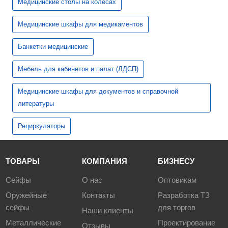
Медицинские столы на колесах
Медицинские шкафы для медикаментов
Банкетки медицинские
Мебель для кабинетов и палат (ЛДСП)
Медицинские шкафы для документов и справочной
литературы
Рециркуляторы
ТОВАРЫ
КОМПАНИЯ
БИЗНЕСУ
Сейфы
О нас
Оптовикам
Оружейные
Контакты
Разработка ТЗ
сейфы
для торгов
Наши клиенты
Металлические
Проектирование
Отзывы