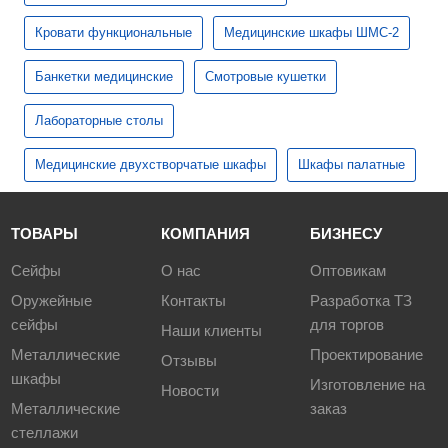
Кровати функциональные
Медицинские шкафы ШМС-2
Банкетки медицинские
Смотровые кушетки
Лабораторные столы
Медицинские двухстворчатые шкафы
Шкафы палатные
ТОВАРЫ
КОМПАНИЯ
БИЗНЕСУ
Сейфы
О нас
Оптовикам
Оружейные
Контакты
Разработка ТЗ
сейфы
для торгов
Наши клиенты
Металлические
Проектирование
Отзывы
шкафы
Изготовление на
Новости
Металлические
заказ
стеллажи