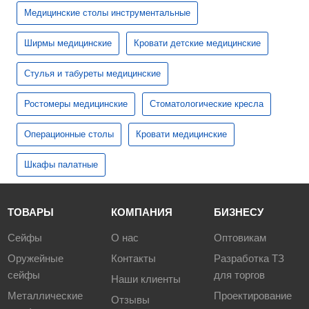
Медицинские столы инструментальные
Ширмы медицинские
Кровати детские медицинские
Стулья и табуреты медицинские
Ростомеры медицинские
Стоматологические кресла
Операционные столы
Кровати медицинские
Шкафы палатные
ТОВАРЫ
КОМПАНИЯ
БИЗНЕСУ
Сейфы
О нас
Оптовикам
Оружейные
Контакты
Разработка ТЗ
сейфы
для торгов
Наши клиенты
Металлические
Проектирование
Отзывы