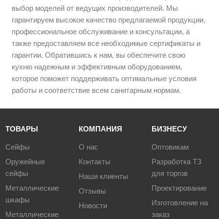
выбор моделей от ведущих производителей. Мы
гарантируем высокое качество предлагаемой продукции,
профессиональное обслуживание и консультации, а
также предоставляем все необходимые сертификаты и
гарантии. Обратившись к нам, вы обеспечите свою
кухню надежным и эффективным оборудованием,
которое поможет поддерживать оптимальные условия
работы и соответствие всем санитарным нормам.
ТОВАРЫ
КОМПАНИЯ
БИЗНЕСУ
Сейфы
О нас
Оптовикам
Оружейные
Контакты
Разработка ТЗ
сейфы
для торгов
Наши клиенты
Металлические
Проектирование
Отзывы
шкафы
Изготовление на
Новости
Металлические
заказ