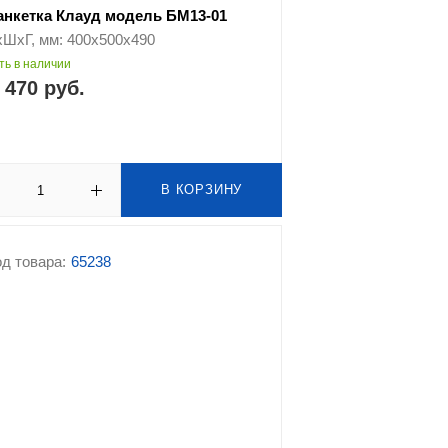
анкетка Клауд модель БМ13-01
хШхГ, мм: 400х500х490
ть в наличии
 470 руб.
В КОРЗИНУ
д товара:
65238