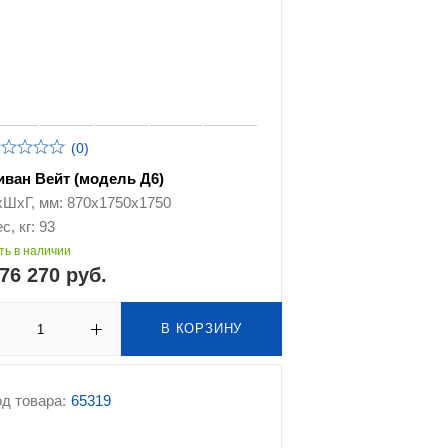
(0)
иван Вейт (модель Д6)
хШхГ, мм: 870х1750х1750
с, кг: 93
ть в наличии
76 270 руб.
В КОРЗИНУ
д товара:
65319