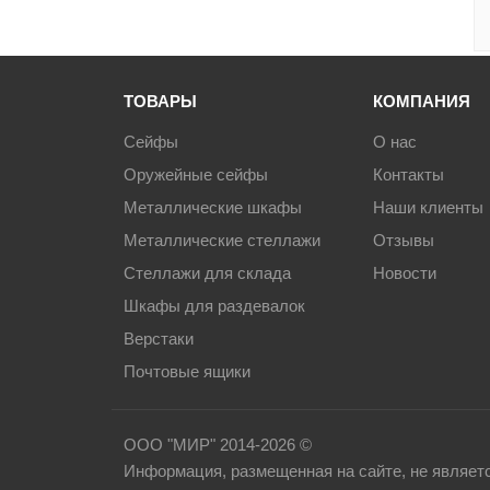
ТОВАРЫ
КОМПАНИЯ
Сейфы
О нас
Оружейные сейфы
Контакты
Металлические шкафы
Наши клиенты
Металлические стеллажи
Отзывы
Стеллажи для склада
Новости
Шкафы для раздевалок
Верстаки
Почтовые ящики
ООО "МИР" 2014-2026 ©
Информация, размещенная на сайте, не являет