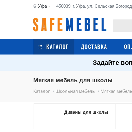
Уфа
450039, г. Уфа, ул. Сельская Богород
КАТАЛОГ
ДОСТАВКА
ОП
Задайте воп
Сейфы
Шкафы металлические
Мягкая мебель для школы
Каталог
Школьная мебель
Мягкая мебел
Стеллажи металлические
Верстаки
Диваны для школы
Тележки