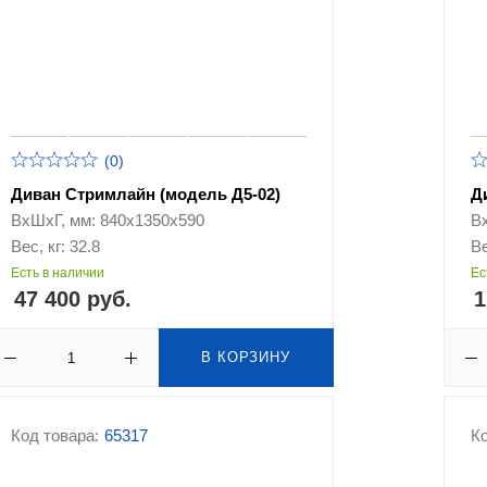
(0)
Диван Стримлайн (модель Д5-02)
Д
ВхШхГ, мм: 840х1350х590
В
Вес, кг: 32.8
Ве
Есть в наличии
Ес
47 400 руб.
1
В КОРЗИНУ
Код товара:
65317
Ко