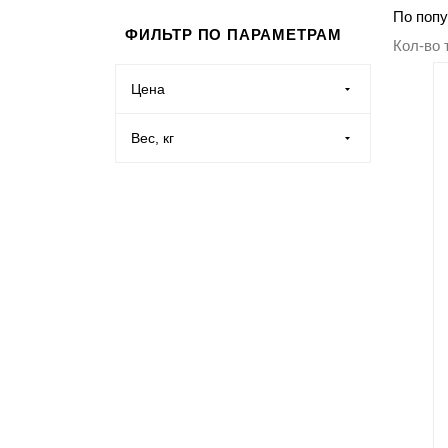
По попу
Производственная мебель
ФИЛЬТР ПО ПАРАМЕТРАМ
Кол-во 
Медицинская мебель
Цена
Оборудование для общепита
Вес, кг
Лабораторная мебель
Почтовые ящики
Опломбирование и опечатывание
Системы хранения
Банковское оборудование