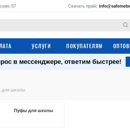
ская, 57
Скачать прайс
info@safemebe
ЛАТА
УСЛУГИ
ПОКУПАТЕЛЯМ
ОПТОВ
рос в мессенджере, ответим быстрее!
Школьные парты
Ученические стуль
Мебель для кабинета
Школьные шкафы
химии
ь для школы
Школьные стеллажи
Школьные тумбы
Мебель для актового зала
Школьные доски
Пуфы для школы