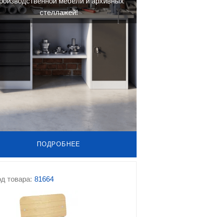
роизводственной мебели и архивных
стеллажей!
ПОДРОБНЕЕ
д товара:
81664