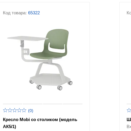
Код товара:
65322
Ко
(0)
Кресло Mobi со столиком (модель
Ш
АК5/1)
В