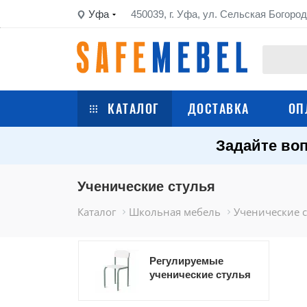
Уфа
450039, г. Уфа, ул. Сельская Богород
КАТАЛОГ
ДОСТАВКА
ОП
Задайте воп
Сейфы
Шкафы металлические
Ученические стулья
Каталог
Школьная мебель
Ученические 
Стеллажи металлические
Верстаки
Регулируемые
ученические стулья
Тележки