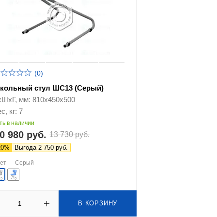
(0)
кольный стул ШС13 (Серый)
хШхГ, мм: 810х450х500
с, кг: 7
ть в наличии
0 980 руб.
13 730 руб.
20%
Выгода 2 750 руб.
вет —
Серый
В КОРЗИНУ