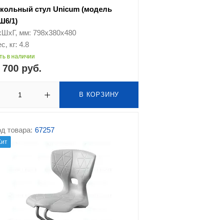
кольный стул Unicum (модель
Ш6/1)
хШхГ, мм: 798х380х480
с, кг: 4.8
ть в наличии
 700 руб.
В КОРЗИНУ
д товара:
67257
Хит