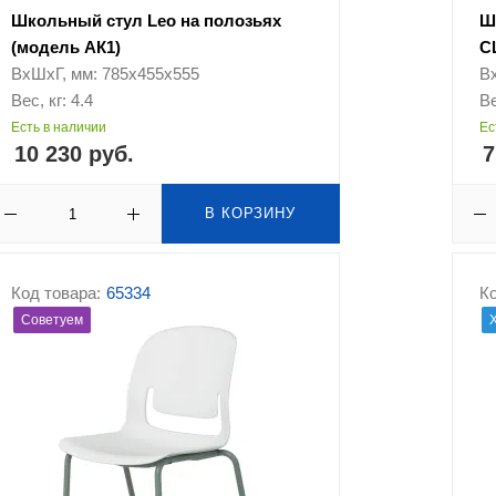
Школьный стул Leo на полозьях
Ш
(модель АК1)
С
ВхШхГ, мм: 785х455х555
В
Вес, кг: 4.4
Ве
Есть в наличии
Ес
10 230 руб.
7
В КОРЗИНУ
Код товара:
65334
Ко
Советуем