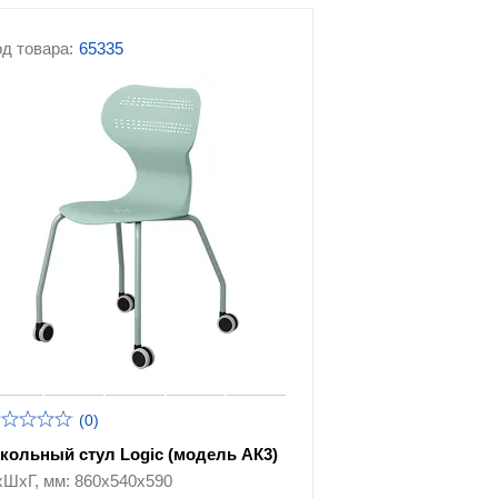
д товара:
65335
(0)
кольный стул Logic (модель АК3)
хШхГ, мм: 860х540х590