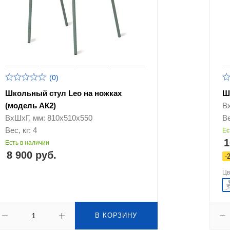
(0)
Школьный стул Leo на ножках
Ш
(модель АК2)
В
ВхШхГ, мм: 810х510х550
Ве
Вес, кг: 4
Ес
1
Есть в наличии
8 900 руб.
-
Ц
В КОРЗИНУ