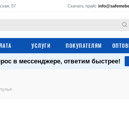
ская, 57
Скачать прайс
info@safemebe
ЛАТА
УСЛУГИ
ПОКУПАТЕЛЯМ
ОПТОВ
рос в мессенджере, ответим быстрее!
Школьные парты
Ученические стуль
Мебель для кабинета
Школьные шкафы
химии
стулья
Школьные стеллажи
Школьные тумбы
Мебель для актового зала
Школьные доски