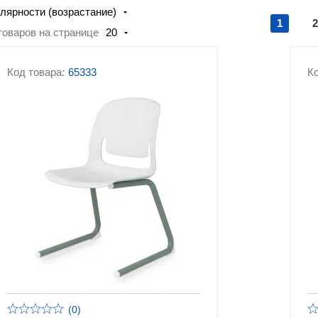
лярности (возрастание)
1
2
товаров на странице
20
Код товара:
65333
Ко
(0)