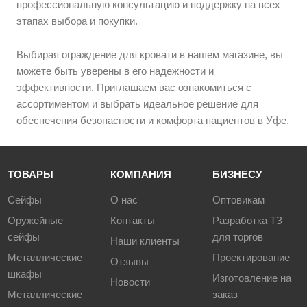
профессиональную консультацию и поддержку на всех
этапах выбора и покупки.
Выбирая ограждение для кровати в нашем магазине, вы
можете быть уверены в его надежности и
эффективности. Приглашаем вас ознакомиться с
ассортиментом и выбрать идеальное решение для
обеспечения безопасности и комфорта пациентов в Уфе.
ТОВАРЫ
КОМПАНИЯ
БИЗНЕСУ
Сейфы
О нас
Оптовикам
Оружейные
Контакты
Разработка ТЗ
сейфы
для торгов
Наши клиенты
Металлические
Проектирование
Отзывы
шкафы
Изготовление на
Новости
Металлические
заказ