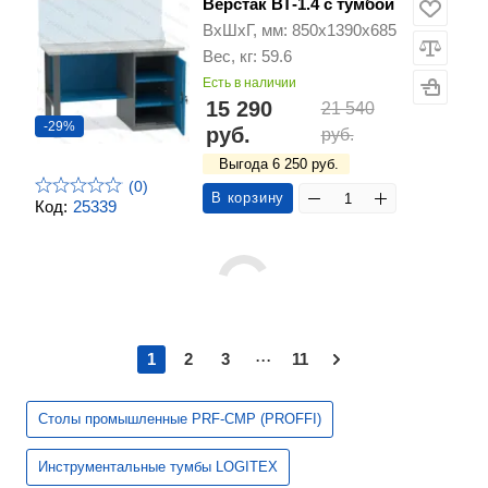
Верстак ВТ-1.4 с тумбой
ВхШхГ, мм: 850х1390х685
Вес, кг: 59.6
Есть в наличии
15 290
21 540
-29%
руб.
руб.
Выгода 6 250 руб.
(0)
В корзину
Код:
25339
...
1
2
3
11
Столы промышленные PRF-CMP (PROFFI)
Инструментальные тумбы LOGITEX