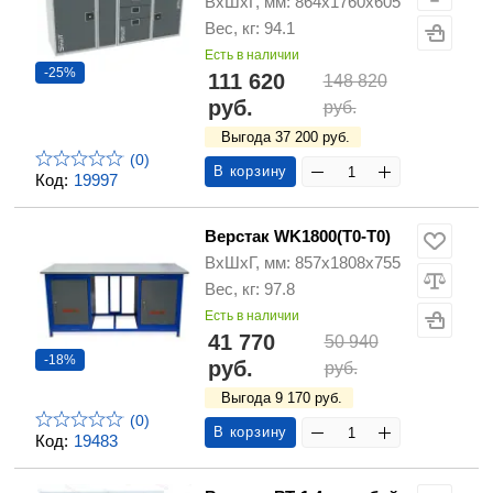
ВхШхГ, мм: 864х1760х605
Вес, кг: 94.1
Есть в наличии
-25%
111 620
148 820
руб.
руб.
Выгода 37 200 руб.
(0)
В корзину
Код:
19997
Верстак WK1800(Т0-Т0)
ВхШхГ, мм: 857х1808х755
Вес, кг: 97.8
Есть в наличии
41 770
50 940
-18%
руб.
руб.
Выгода 9 170 руб.
(0)
В корзину
Код:
19483