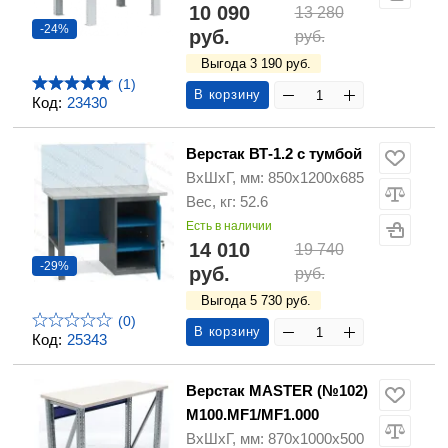
10 090
13 280
-24%
руб.
руб.
Выгода 3 190 руб.
(1)
В корзину
Код:
23430
Верстак ВТ-1.2 с тумбой
ВхШхГ, мм: 850х1200х685
Вес, кг: 52.6
Есть в наличии
14 010
19 740
-29%
руб.
руб.
Выгода 5 730 руб.
(0)
В корзину
Код:
25343
Верстак MASTER (№102)
M100.MF1/MF1.000
ВхШхГ, мм: 870х1000х500