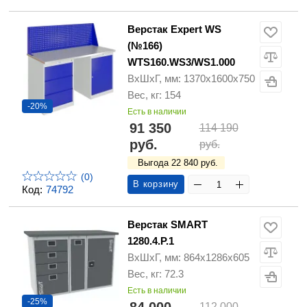
Верстак Expert WS
(№166)
WTS160.WS3/WS1.000
ВхШхГ, мм: 1370x1600x750
Вес, кг: 154
-20%
Есть в наличии
91 350
114 190
руб.
руб.
Выгода 22 840 руб.
(0)
В корзину
Код:
74792
Верстак SMART
1280.4.P.1
ВхШхГ, мм: 864х1286х605
Вес, кг: 72.3
Есть в наличии
-25%
112 000