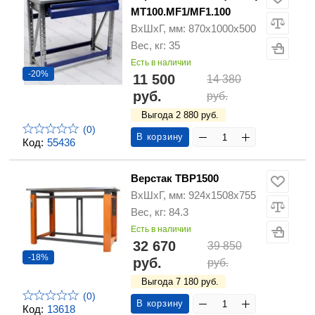
MT100.MF1/MF1.100
ВхШхГ, мм: 870х1000х500
Вес, кг: 35
Есть в наличии
-20%
11 500
14 380
руб.
руб.
Выгода 2 880 руб.
(0)
В корзину
Код:
55436
Верстак ТВР1500
ВхШхГ, мм: 924х1508х755
Вес, кг: 84.3
Есть в наличии
32 670
39 850
-18%
руб.
руб.
Выгода 7 180 руб.
(0)
В корзину
Код:
13618