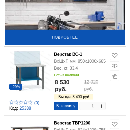
ПОДРОБНЕЕ
Верстак ВС-1
ВхШхГ, мм: 850х1000х685
Вес, кг: 33.4
Есть в наличии
8 530
12 020
-29%
руб.
руб.
Выгода 3 490 руб.
(0)
В корзину
Код:
25338
Верстак ТВР1200
ВхШхГ, мм: 924х1208х755