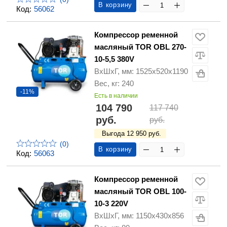
В корзину
Код:
56062
Компрессор ременной
масляный TOR OBL 270-
10-5,5 380V
ВхШхГ, мм: 1525х520х1190
Вес, кг: 240
-11%
Есть в наличии
104 790
117 740
руб.
руб.
Выгода 12 950 руб.
(0)
В корзину
Код:
56063
Компрессор ременной
масляный TOR OBL 100-
10-3 220V
ВхШхГ, мм: 1150х430х856