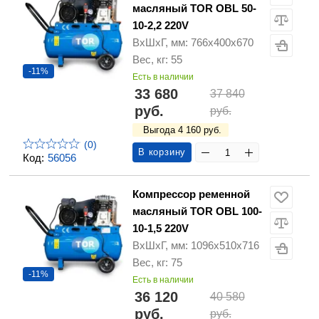
масляный TOR OBL 50-
10-2,2 220V
ВхШхГ, мм: 766х400х670
Вес, кг: 55
-11%
Есть в наличии
33 680
37 840
руб.
руб.
Выгода 4 160 руб.
(0)
В корзину
Код:
56056
Компрессор ременной
масляный TOR OBL 100-
10-1,5 220V
ВхШхГ, мм: 1096х510х716
Вес, кг: 75
-11%
Есть в наличии
36 120
40 580
руб.
руб.