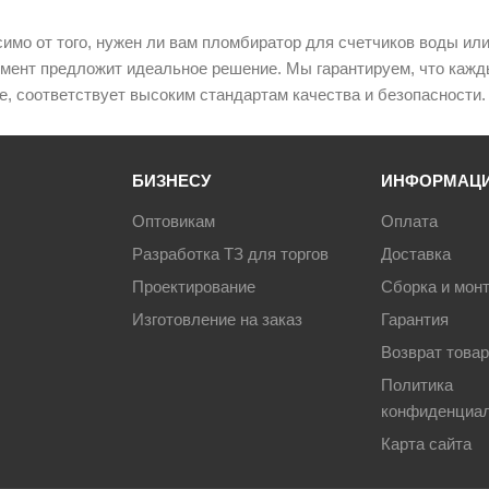
имо от того, нужен ли вам пломбиратор для счетчиков воды или
мент предложит идеальное решение. Мы гарантируем, что кажд
е, соответствует высоким стандартам качества и безопасности.
БИЗНЕСУ
ИНФОРМАЦ
Оптовикам
Оплата
Разработка ТЗ для торгов
Доставка
Проектирование
Сборка и мон
Изготовление на заказ
Гарантия
Возврат това
Политика
конфиденциа
Карта сайта