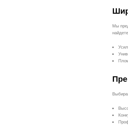
Шир
Мы пред
найдете
Усил
Унив
Плом
Пре
Выбирая
Высо
Конк
Проф