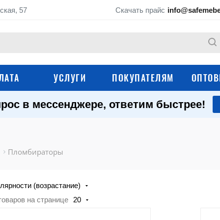
ская, 57
Скачать прайс
info@safemebe
ЛАТА
УСЛУГИ
ПОКУПАТЕЛЯМ
ОПТОВ
рос в мессенджере, ответим быстрее!
Роторные пломбы 
Пломбы пластиковые
применяемые с про
Пломбы наклейки
Пломбировочный скотч
Пломбираторы
Пломбы на счётчики
Свинцовые пломбы
лярности (возрастание)
Опечатывающие устройства
Пломбираторы
товаров на странице
20
Устройства для хра
Сургуч