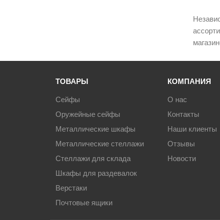
Независ
ассорти
магазин
ТОВАРЫ
КОМПАНИЯ
Сейфы
О нас
Оружейные сейфы
Контакты
Металлические шкафы
Наши клиенты
Металлические стеллажи
Отзывы
Стеллажи для склада
Новости
Шкафы для раздевалок
Верстаки
Почтовые ящики