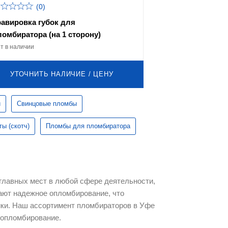
(0)
равировка губок для
ломбиратора (на 1 сторону)
т в наличии
УТОЧНИТЬ НАЛИЧИЕ / ЦЕНУ
и
Свинцовые пломбы
ы (скотч)
Пломбы для пломбиратора
 главных мест в любой сфере деятельности,
ают надежное опломбирование, что
тики. Наш ассортимент пломбираторов в Уфе
 опломбирование.