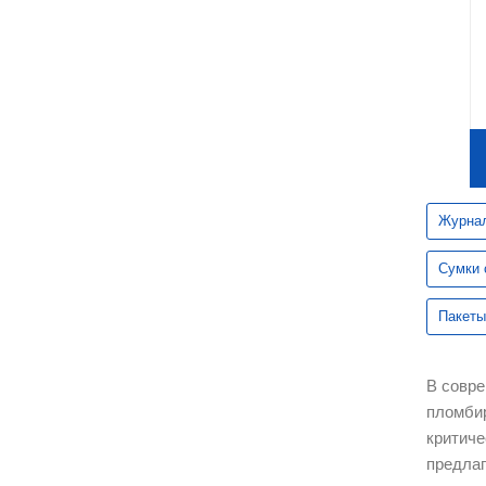
Строительное оборудование
Заборы и ограждения
Мебель для зон ожидания
Школьная мебель
Журнал
Мебель для детского сада
Сумки 
Пакеты
Аксессуары и комплектующие
Новинки
В совре
пломби
критиче
предлаг