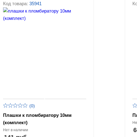
ключей
Код товара:
35941
Ко
Журналы учёта и у
Силовые и тросовые пломбы
пломб
(0)
Плашки к пломбиратору 10мм
П
(комплект)
Не
6
Нет в наличии