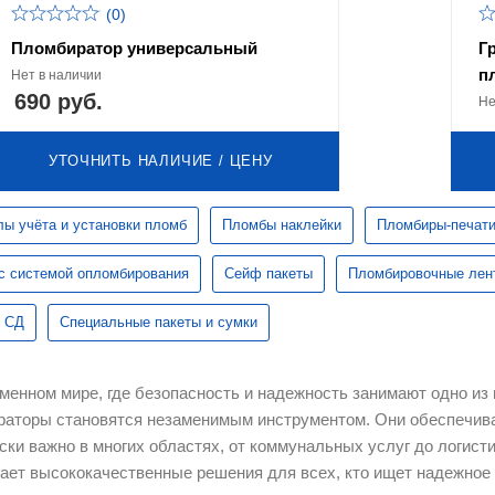
(0)
Пломбиратор универсальный
Г
п
Нет в наличии
690 руб.
Не
УТОЧНИТЬ НАЛИЧИЕ / ЦЕНУ
ы учёта и установки пломб
Пломбы наклейки
Пломбиры-печат
с системой опломбирования
Сейф пакеты
Пломбировочные лент
 СД
Специальные пакеты и сумки
менном мире, где безопасность и надежность занимают одно из
раторы становятся незаменимым инструментом. Они обеспечив
ски важно в многих областях, от коммунальных услуг до логис
ает высококачественные решения для всех, кто ищет надежное