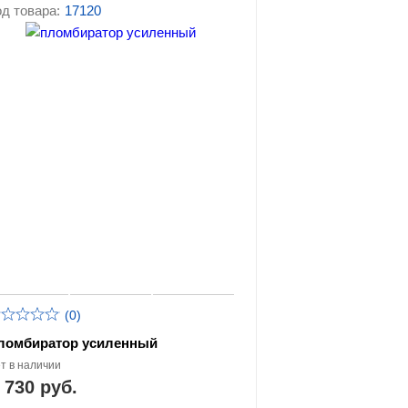
д товара:
17120
становки
Специальные пакеты и
сумки
(0)
ломбиратор усиленный
т в наличии
 730 руб.