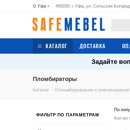
Уфа
450039, г. Уфа, ул. Сельская Богород
КАТАЛОГ
ДОСТАВКА
ОП
Задайте воп
Сейфы
Шкафы металлические
Пломбираторы
Каталог
Опломбирование и опечатывание
Стеллажи металлические
Верстаки
По попу
ФИЛЬТР ПО ПАРАМЕТРАМ
Кол-во 
Тележки