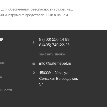
 для обеспечения безопасности грузов, наш
ый инструмент, представленный в нашем
ИЯ
8 (800) 550-14-99
8 (495) 740-22-23
заказать звонок
таж
info@safemebel.ru
450039, г. Уфа, ул.
ра
Сельская Богородская,
57
льности