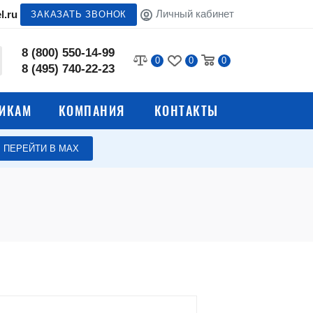
Личный кабинет
l.ru
ЗАКАЗАТЬ ЗВОНОК
8 (800) 550-14-99
0
0
0
8 (495) 740-22-23
ИКАМ
КОМПАНИЯ
КОНТАКТЫ
ПЕРЕЙТИ В МАХ
и пломбы
Пломбировочные
волокой
материалы
Антимагнитные пломбы
Пломбиры-печати
Пломбы для пломбиратора
нения
Гравировка