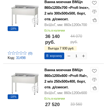
Ванна моечная ВМЦп
860х1200х700 «Profi Inox»,
2 м/о 300х500х500, борт,
отв. д/смесит.
ВхШхГ, мм: 860х1200х700
-18%
Есть в наличии
36 140
44 070
руб.
руб.
Выгода 7 930 руб.
(0)
В корзину
Код:
31498
Ванна моечная ВМЦп
860х1200х600 «Profi Ral»,
2 м/о 250х500х400, борт,
отв. д/смесит.
ВхШхГ, мм: 860х1200х600
-18%
Есть в наличии
27 520
33 560