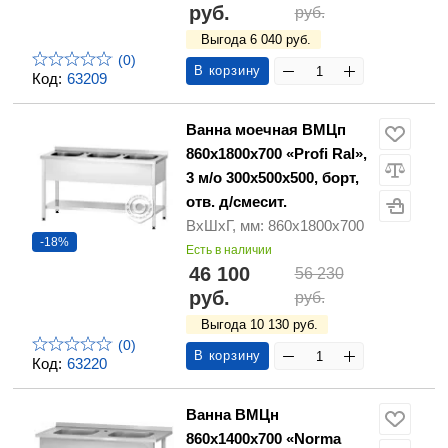
руб.
руб.
Выгода 6 040 руб.
(0)
В корзину
Код:
63209
Ванна моечная ВМЦп
860х1800х700 «Profi Ral»,
3 м/о 300х500х500, борт,
отв. д/смесит.
ВхШхГ, мм: 860х1800х700
-18%
Есть в наличии
46 100
56 230
руб.
руб.
Выгода 10 130 руб.
(0)
В корзину
Код:
63220
Ванна ВМЦн
860х1400х700 «Norma