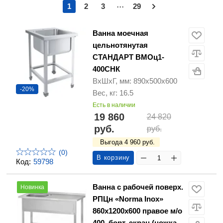
...
1
2
3
29
Ванна моечная
цельнотянутая
СТАНДАРТ ВМОц1-
400СНК
ВхШхГ, мм: 890х500х600
-20%
Вес, кг: 16.5
Есть в наличии
19 860
24 820
руб.
руб.
Выгода 4 960 руб.
(0)
В корзину
Код:
59798
Ванна с рабочей поверх.
Новинка
РПЦн «Norma Inox»
860х1200х600 правое м/о
400, борт, экран (ножка