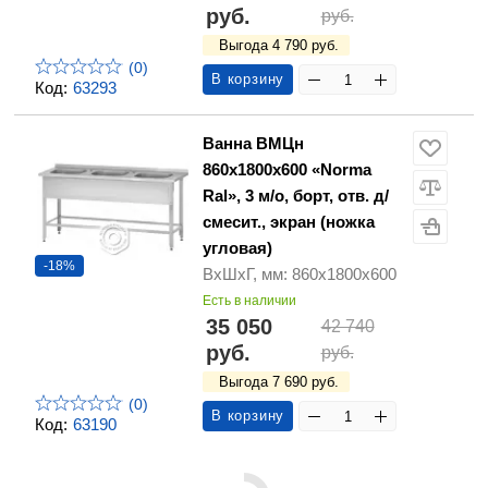
руб.
руб.
Выгода 4 790 руб.
(0)
В корзину
Код:
63293
Ванна ВМЦн
860х1800х600 «Norma
Ral», 3 м/о, борт, отв. д/
смесит., экран (ножка
угловая)
-18%
ВхШхГ, мм: 860х1800х600
Есть в наличии
35 050
42 740
руб.
руб.
Выгода 7 690 руб.
(0)
В корзину
Код:
63190