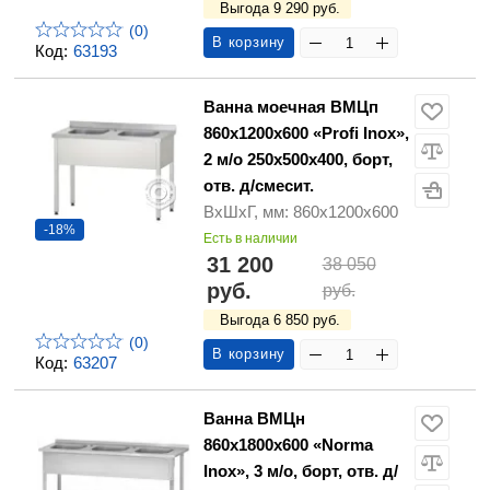
Выгода 9 290 руб.
(0)
В корзину
Код:
63193
Ванна моечная ВМЦп
860х1200х600 «Profi Inox»,
2 м/о 250х500х400, борт,
отв. д/смесит.
ВхШхГ, мм: 860х1200х600
-18%
Есть в наличии
31 200
38 050
руб.
руб.
Выгода 6 850 руб.
(0)
В корзину
Код:
63207
Ванна ВМЦн
860х1800х600 «Norma
Inox», 3 м/о, борт, отв. д/