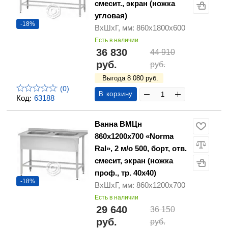
смесит., экран (ножка
угловая)
-18%
ВхШхГ, мм: 860х1800х600
Есть в наличии
36 830
44 910
руб.
руб.
Выгода 8 080 руб.
(0)
В корзину
Код:
63188
Ванна ВМЦн
860х1200х700 «Norma
Ral», 2 м/о 500, борт, отв.
смесит, экран (ножка
проф., тр. 40х40)
-18%
ВхШхГ, мм: 860х1200х700
Есть в наличии
29 640
36 150
руб.
руб.