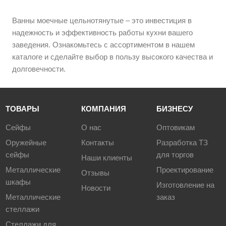
Ванны моечные цельнотянутые – это инвестиция в
надежность и эффективность работы кухни вашего
заведения. Ознакомьтесь с ассортиментом в нашем
каталоге и сделайте выбор в пользу высокого качества и
долговечности.
ТОВАРЫ
КОМПАНИЯ
БИЗНЕСУ
Сейфы
О нас
Оптовикам
Оружейные
Контакты
Разработка ТЗ
сейфы
для торгов
Наши клиенты
Металлические
Проектирование
Отзывы
шкафы
Изготовление на
Новости
Металлические
заказ
стеллажи
Стеллажи для