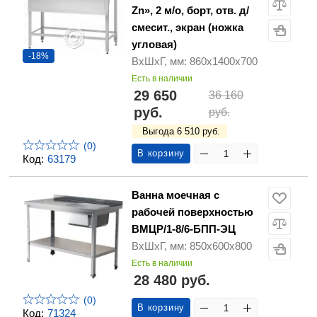
Zn», 2 м/о, борт, отв. д/
смесит., экран (ножка
угловая)
-18%
ВхШхГ, мм: 860х1400х700
Есть в наличии
29 650
36 160
руб.
руб.
Выгода 6 510 руб.
(0)
В корзину
Код:
63179
Ванна моечная с
рабочей поверхностью
ВМЦР/1-8/6-БПП-ЭЦ
ВхШхГ, мм: 850х600х800
Есть в наличии
28 480 руб.
(0)
В корзину
Код:
71324