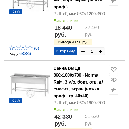
проф.)
-18%
ВхШхГ, мм: 860х1200х600
Есть в наличии
18 440
22 490
руб.
руб.
Выгода 4 050 руб.
(0)
В корзину
Код:
63286
Ванна ВМЦн
860х1800х700 «Norma
Ral», 3 м/о, борт, отв. д/
смесит., экран (ножка
проф., тр. 40х40)
-18%
ВхШхГ, мм: 860х1800х700
Есть в наличии
42 330
51 620
руб.
руб.