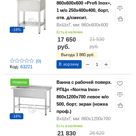
860х600х600 «Profi Inox»,
1 м/о 250х400х400, борт,
отв. д/смесит.
ВхШхГ, мм: 860х600х600
-18%
Есть в наличии
17 650
21 530
руб.
руб.
Выгода 3 880 руб.
(0)
В корзину
Код:
63221
Ванна с рабочей поверх.
Новинка
РПЦн «Norma Inox»
860х1200х700 левое м/о
500, борт, экран (ножка
проф.)
-18%
ВхШхГ, мм: 860х1200х700
Есть в наличии
21 830
26 620