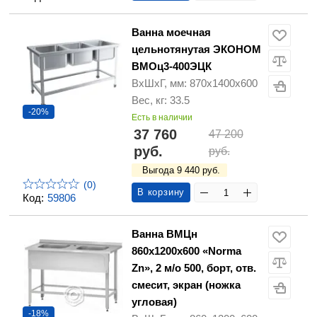
Ванна моечная
цельнотянутая ЭКОНОМ
ВМОц3-400ЭЦК
ВхШхГ, мм: 870х1400х600
Вес, кг: 33.5
-20%
Есть в наличии
37 760
47 200
руб.
руб.
Выгода 9 440 руб.
(0)
В корзину
Код:
59806
Ванна ВМЦн
860х1200х600 «Norma
Zn», 2 м/о 500, борт, отв.
смесит, экран (ножка
угловая)
-18%