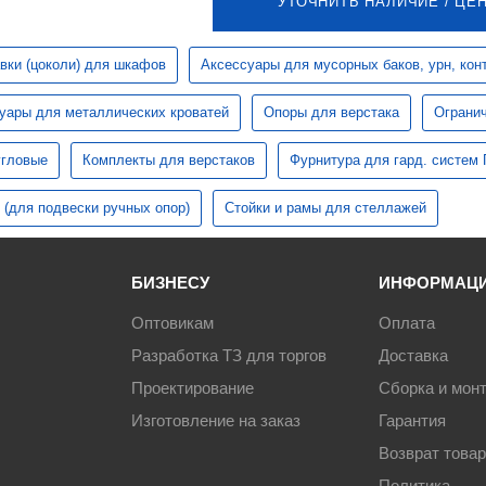
УТОЧНИТЬ НАЛИЧИЕ / ЦЕ
вки (цоколи) для шкафов
Аксессуары для мусорных баков, урн, кон
уары для металлических кроватей
Опоры для верстака
Ограни
угловые
Комплекты для верстаков
Фурнитура для гард. систе
 (для подвески ручных опор)
Стойки и рамы для стеллажей
БИЗНЕСУ
ИНФОРМАЦ
Оптовикам
Оплата
Разработка ТЗ для торгов
Доставка
Проектирование
Сборка и мон
Изготовление на заказ
Гарантия
Возврат това
Политика