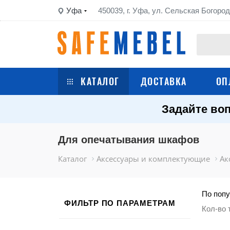
Уфа
450039, г. Уфа, ул. Сельская Богород
КАТАЛОГ
ДОСТАВКА
ОП
Задайте воп
Сейфы
Шкафы металлические
Для опечатывания шкафов
Каталог
Аксессуары и комплектующие
Ак
Стеллажи металлические
Верстаки
По попу
ФИЛЬТР ПО ПАРАМЕТРАМ
Кол-во 
Тележки