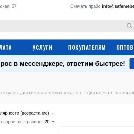
ская, 57
Скачать прайс
info@safemebe
ЛАТА
УСЛУГИ
ПОКУПАТЕЛЯМ
ОПТОВ
рос в мессенджере, ответим быстрее!
Аксессуары для
Контрольные браслеты
стеллажей
Аксессуары для
Аксессуары для
металлических шкафов
инструментальных
сессуары для металлических шкафов
Для опечатывания ш
шкафов, тележек и
Аксессуары для
Аксессуары для ключниц
гардеробных систе
лярности (возрастание)
товаров на странице
20
Аксессуары для по
Аксессуары для тележек
ящиков