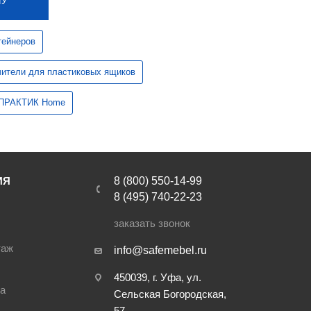
НУ
тейнеров
чители для пластиковых ящиков
м ПРАКТИК Home
ИЯ
8 (800) 550-14-99
8 (495) 740-22-23
заказать звонок
таж
info@safemebel.ru
450039, г. Уфа, ул.
ра
Сельская Богородская,
57