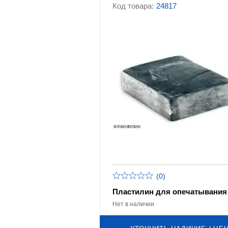
Код товара:
24817
Аксессуары для офисной
Аксессуары к стел
мебели
системам хранения
Аксессуары для мусорных
Аксессуары для
баков, урн, контейнеров
пластиковых ящико
лотков, контейнеро
Корзины для кондиционеров
Прочие аксессуары
(0)
Пластилин для опечатывания
Нет в наличии