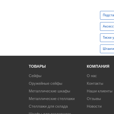
Контейнеры и урны
Металлические двери
Подста
Аксесс
Пластиковые ящики и емкости
Тиски 
Офисная мебель
Штанги
Корпусная мебель
ТОВАРЫ
КОМПАНИЯ
Контрольные браслеты
Сейфы
О нас
Инструменты
Оружейные сейфы
Контакты
Металлические шкафы
Наши клиенты
Оборудование для склада
Металлические стеллажи
Отзывы
Стеллажи для склада
Новости
Кровати металлические
Шкафы для раздевалок