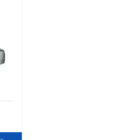
лажным
Аксессуары для
металлических кроватей
Аксессуары для
в,
строительного
в
оборудования