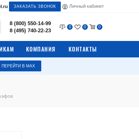
Личный кабинет
l.ru
ЗАКАЗАТЬ ЗВОНОК
8 (800) 550-14-99
0
0
0
8 (495) 740-22-23
ИКАМ
КОМПАНИЯ
КОНТАКТЫ
ПЕРЕЙТИ В МАХ
Аксессуары для
верстаков
Аксессуары для сейфов
кафов
 тумб
Аксессуары для
м
медицинской мебели и
оборудования
чтовых
Аксессуары для
оборудования общепита