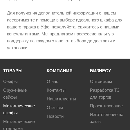
Для получения дополнительной информации о нашем
ассортименте и помощи в выборе идеального шкафа для
вашего гаража в Уфе, пожалуйста, свяжитесь с нашими
консультантами. Мы предлагаем профессиональную
поддержку на каждом этапе, от выбора до доставки и
установки.
ТОВАРЫ
КОМПАНИЯ
БИЗНЕСУ
Сейфы
О нас
Оптовикам
Оружейные
Контакты
Разработка ТЗ
сейфы
для торгов
Наши клиенты
Металлические
Проектирование
Отзывы
шкафы
Изготовление на
Новости
Металлические
заказ
стеллажи