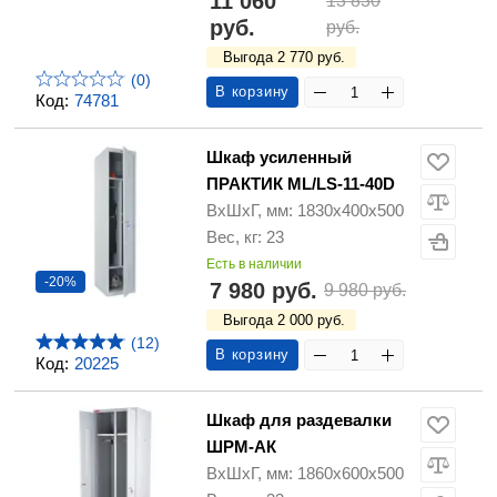
11 060
13 830
руб.
руб.
Выгода 2 770 руб.
(0)
В корзину
Код:
74781
Шкаф усиленный
ПРАКТИК ML/LS-11-40D
ВхШхГ, мм: 1830х400х500
Вес, кг: 23
Есть в наличии
-20%
7 980 руб.
9 980 руб.
Выгода 2 000 руб.
(12)
В корзину
Код:
20225
Шкаф для раздевалки
ШРМ-АК
ВхШхГ, мм: 1860х600х500