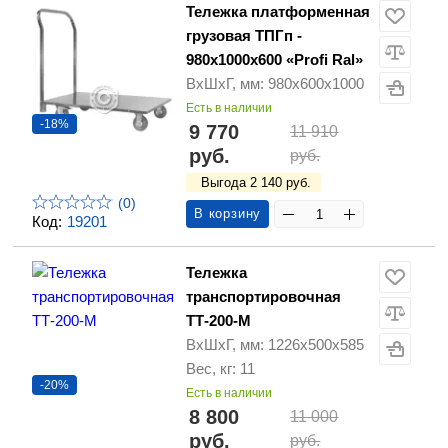
Тележка платформенная
грузовая ТПГп -
980х1000х600 «Profi Ral»
ВхШхГ, мм: 980х600х1000
Есть в наличии
-18%
9 770
11 910
руб.
руб.
Выгода 2 140 руб.
(0)
В корзину
Код:
19201
Тележка
транспортировочная
ТТ-200-М
ВхШхГ, мм: 1226х500х585
Вес, кг: 11
-20%
Есть в наличии
8 800
11 000
руб.
руб.