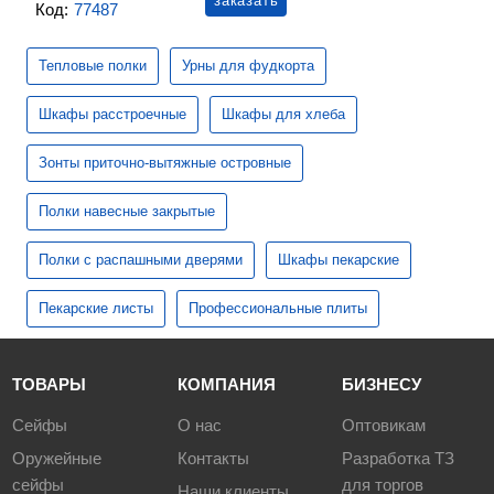
заказать
Код:
77487
Тепловые полки
Урны для фудкорта
Шкафы расстроечные
Шкафы для хлеба
Зонты приточно-вытяжные островные
Полки навесные закрытые
Полки с распашными дверями
Шкафы пекарские
Пекарские листы
Профессиональные плиты
ТОВАРЫ
КОМПАНИЯ
БИЗНЕСУ
Сейфы
О нас
Оптовикам
Оружейные
Контакты
Разработка ТЗ
сейфы
для торгов
Наши клиенты