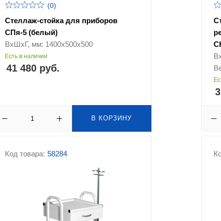
(0)
Стеллаж-стойка для приборов
С
СПя-5 (белый)
р
ВхШхГ, мм: 1400х500х500
С
В
Есть в наличии
41 480 руб.
Ве
Ес
3
В КОРЗИНУ
Код товара:
58284
Ко