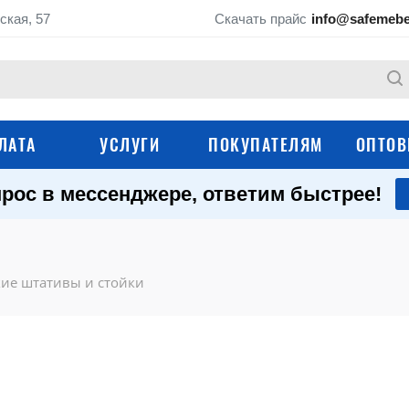
ская, 57
Скачать прайс
info@safemebe
ЛАТА
УСЛУГИ
ПОКУПАТЕЛЯМ
ОПТОВ
рос в мессенджере, ответим быстрее!
Мебель для кабине
Медицинские шкафы
палат (ЛДСП)
Медицинские картотеки
Медицинские крова
ие штативы и стойки
Медицинские тележ
Медицинские кушетки
Медицинские тумбы
Медицинские ширм
Настенные аптечки
Операционные сто