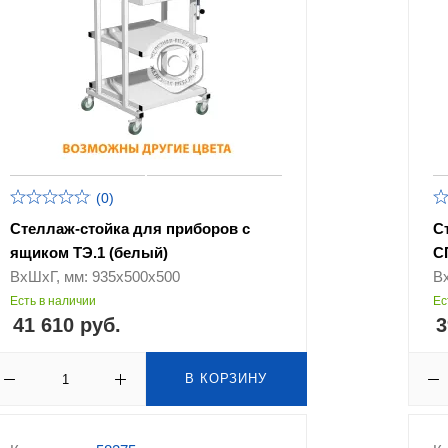
(0)
Стеллаж-стойка для приборов с
С
ящиком ТЭ.1 (белый)
С
ВхШхГ, мм: 935х500х500
В
Есть в наличии
Ес
41 610 руб.
3
В КОРЗИНУ