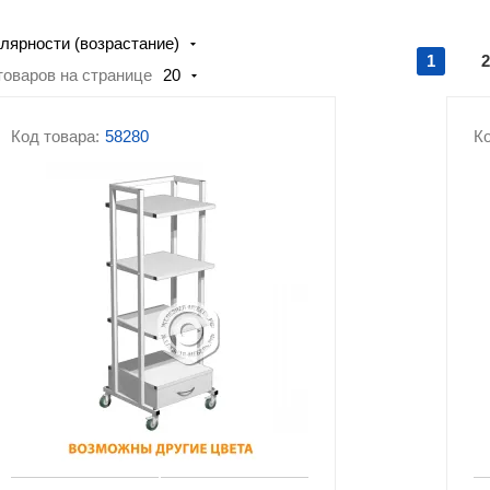
лярности (возрастание)
Ростомеры медицинские
Негатоскопы
1
2
товаров на странице
20
Хирургическое
Кислородное
оборудование
оборудование
Код товара:
58280
Ко
Держатели и стойки
Средства реабилитации
дозаторов
Секции стульев для
Рециркуляторы
медицинских учреждений
Медицинские кресла
Аксессуары для
медицинской мебел
оборудования