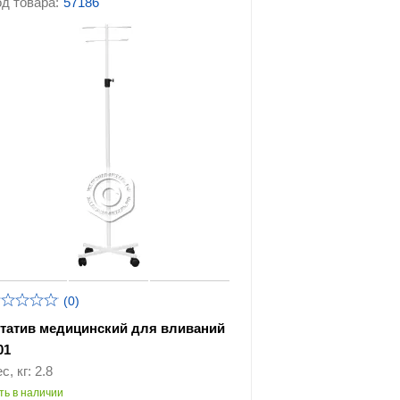
д товара:
57186
(0)
татив медицинский для вливаний
01
с, кг: 2.8
ть в наличии