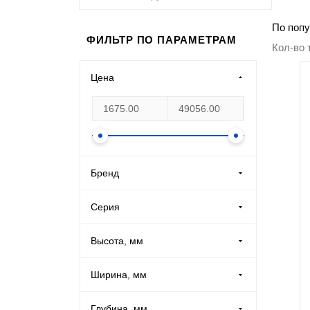
Производственная мебель
По попу
ФИЛЬТР ПО ПАРАМЕТРАМ
Кол-во 
Медицинская мебель
Цена
Оборудование для общепита
Лабораторная мебель
Почтовые ящики
Бренд
HILFE (
2
)
Опломбирование и опечатывание
Серия
МСК (
15
)
Системы хранения
Высота, мм
Ширина, мм
Банковское оборудование
Глубина, мм