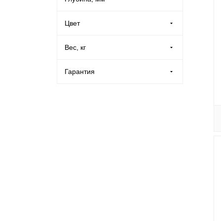
Контейнеры и урны
Цвет
Металлические двери
Белый (
28
)
Вес, кг
Пластиковые ящики и емкости
Гарантия
Офисная мебель
1 год (
4
)
Корпусная мебель
2 года (
10
)
Контрольные браслеты
Инструменты
Оборудование для склада
Кровати металлические