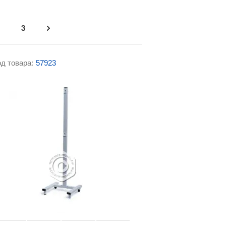
табуреты
Медицинская техника
3
Офтальмологическое
оборудование
д товара:
57923
 для
Стерилизаторы
Стоматологическое
оборудование
и и