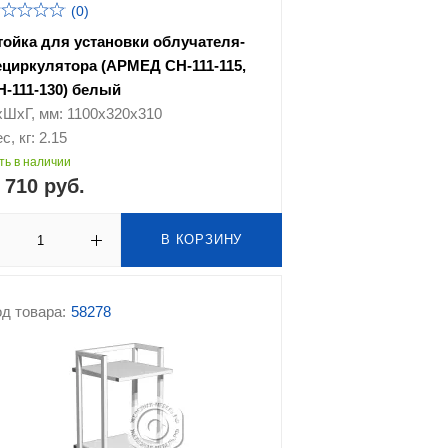
(0)
тойка для установки облучателя-
ециркулятора (АРМЕД СН-111-115,
Н-111-130) белый
хШхГ, мм: 1100х320х310
с, кг: 2.15
ть в наличии
 710 руб.
В КОРЗИНУ
д товара:
58278