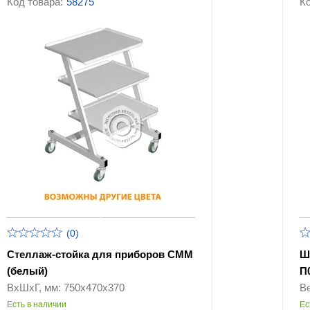
Код товара:
58275
Ко
(0)
Стеллаж-стойка для приборов СММ
Ш
(белый)
П
ВхШхГ, мм: 750х470х370
Ве
Есть в наличии
Ес