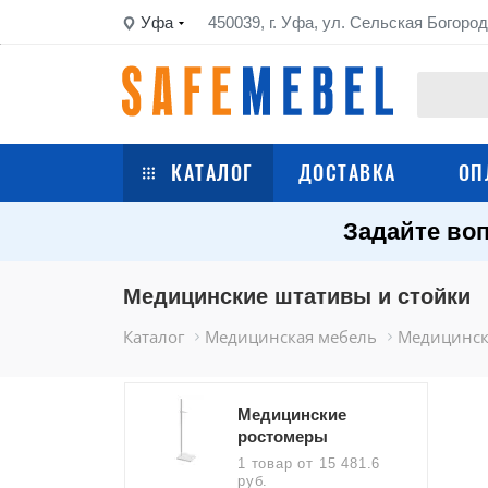
Уфа
450039, г. Уфа, ул. Сельская Богород
КАТАЛОГ
ДОСТАВКА
ОП
Задайте воп
Сейфы
Шкафы металлические
Медицинские штативы и стойки
Каталог
Медицинская мебель
Медицинск
Стеллажи металлические
Верстаки
Медицинские
ростомеры
Тележки
1 товар
от 15 481.6
руб.