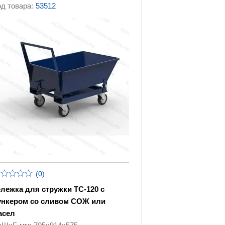
 тележек
д товара:
53512
(0)
ележка для стружки ТС-120 с
ункером со сливом СОЖ или
асел