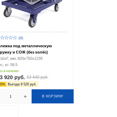
(0)
ележка под металлическую
тружку и СОЖ (без колёс)
хШхГ, мм: 820х750х1235
с, кг: 58.5
ть в наличии
3 920 руб.
63 440 руб.
15%
Выгода 9 520 руб.
В КОРЗИНУ