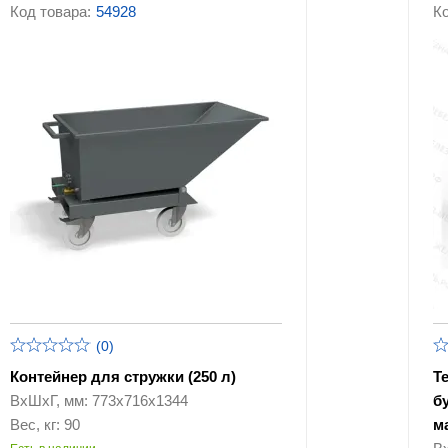
Тележки для прачечных
комплектующие для
Код товара:
54928
Ко
(0)
Контейнер для стружки (250 л)
Т
ВхШхГ, мм: 773х716х1344
б
Вес, кг: 90
м