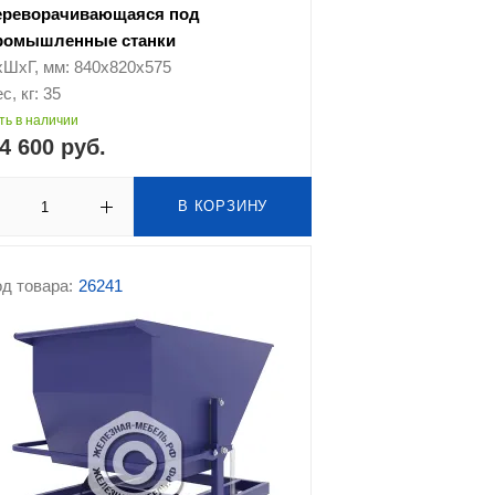
ереворачивающаяся под
ромышленные станки
хШхГ, мм: 840х820х575
с, кг: 35
ть в наличии
4 600 руб.
В КОРЗИНУ
д товара:
26241