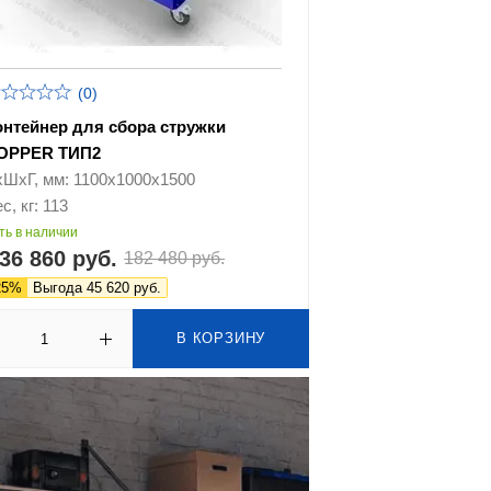
(0)
онтейнер для сбора стружки
OPPER ТИП2
хШхГ, мм: 1100х1000х1500
с, кг: 113
ть в наличии
36 860 руб.
182 480 руб.
25%
Выгода 45 620 руб.
В КОРЗИНУ