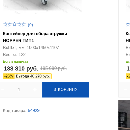
(0)
Контейнер для сбора стружки
К
HOPPER ТИП1
H
ВхШхГ, мм: 1000х1450х1107
В
Вес, кг: 122
Ве
Есть в наличии
Ес
138 810 руб.
1
185 080 руб.
-25%
Выгода 46 270 руб.
-
В КОРЗИНУ
Код товара:
54929