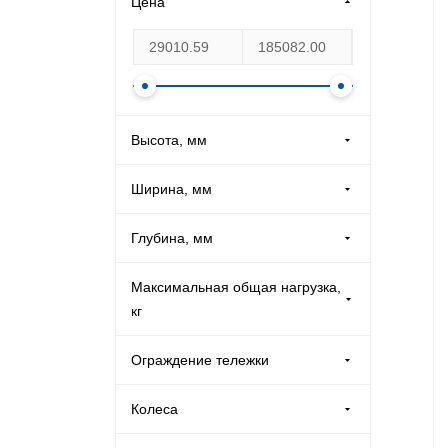
Цена
Производственная мебель
Медицинская мебель
Оборудование для общепита
Высота, мм
Лабораторная мебель
Ширина, мм
Глубина, мм
Почтовые ящики
Максимальная общая нагрузка,
Опломбирование и опечатывание
кг
Системы хранения
Ограждение тележки
N (
9
)
Банковское оборудование
Колеса