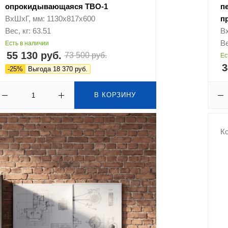
опрокидывающаяся ТВО-1
п
ВхШхГ, мм: 1130х817х600
п
Вес, кг: 63.51
В
Ве
Есть в наличии
55 130 руб.
73 500 руб.
Ес
3
-25%
Выгода 18 370 руб.
В КОРЗИНУ
Ко