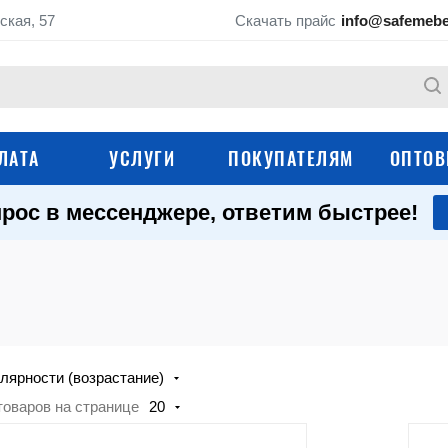
ская, 57
Скачать прайс
info@safemebe
ЛАТА
УСЛУГИ
ПОКУПАТЕЛЯМ
ОПТОВ
рос в мессенджере, ответим быстрее!
Тележки гидравлич
Тележки платформенные
(рохли)
Тележки грузовые
Тележки для склад
Тележки для ноутбуков
Сервисные тележк
лярности (возрастание)
Тележки медицинские
Тележки инструмен
товаров на странице
20
Аксессуары и