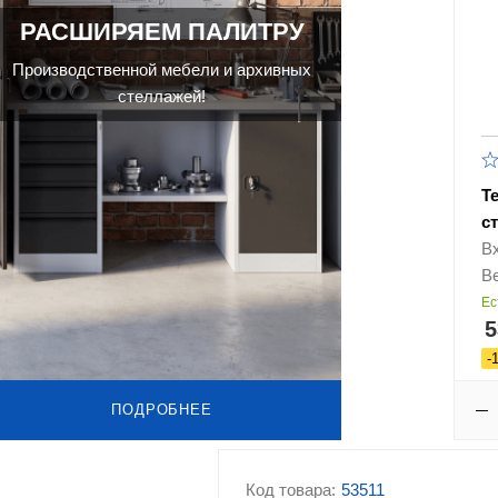
РАСШИРЯЕМ ПАЛИТРУ
Производственной мебели и архивных
стеллажей!
Т
с
В
Ве
Ес
5
-
ПОДРОБНЕЕ
Код товара:
53511