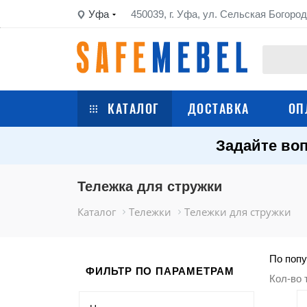
Уфа
450039, г. Уфа, ул. Сельская Богород
КАТАЛОГ
ДОСТАВКА
ОП
Задайте воп
Сейфы
Шкафы металлические
Тележка для стружки
Каталог
Тележки
Тележки для стружки
Стеллажи металлические
Верстаки
По попу
ФИЛЬТР ПО ПАРАМЕТРАМ
Кол-во 
Тележки