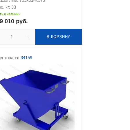
хШхГ, мм: 705х914х575
с, кг: 33
ть в наличии
9 010 руб.
В КОРЗИНУ
д товара:
34159