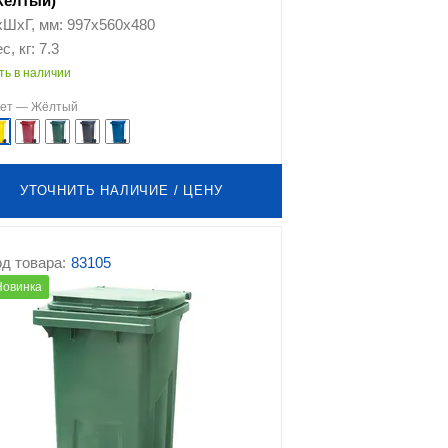
Жёлтый)
хШхГ, мм: 997х560х480
с, кг: 7.3
ть в наличии
вет —
Жёлтый
УТОЧНИТЬ НАЛИЧИЕ / ЦЕНУ
д товара:
83105
Новинка