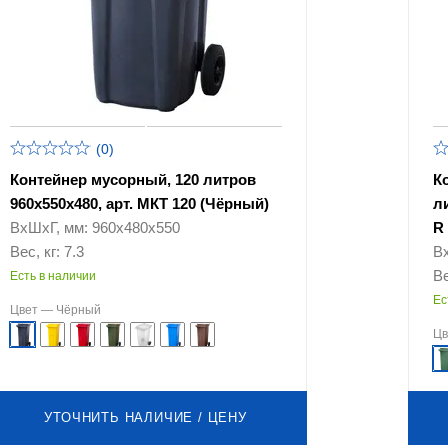
(0)
Контейнер мусорный, 120 литров
К
960х550х480, арт. МКТ 120 (Чёрный)
л
ВхШхГ, мм: 960х480х550
R
Вес, кг: 7.3
В
Ве
Есть в наличии
Ес
Цвет —
Чёрный
Ц
УТОЧНИТЬ НАЛИЧИЕ / ЦЕНУ