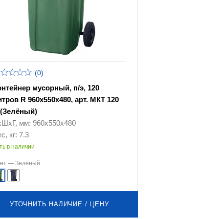
(0)
онтейнер мусорный, п/э, 120
итров R 960х550х480, арт. МКТ 120
 (Зелёный)
хШхГ, мм: 960х550х480
с, кг: 7.3
ть в наличии
вет —
Зелёный
УТОЧНИТЬ НАЛИЧИЕ / ЦЕНУ