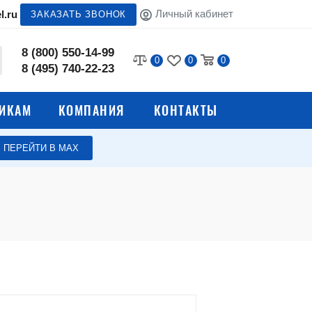
Личный кабинет
l.ru
ЗАКАЗАТЬ ЗВОНОК
8 (800) 550-14-99
0
0
0
8 (495) 740-22-23
ИКАМ
КОМПАНИЯ
КОНТАКТЫ
ПЕРЕЙТИ В МАХ
для
Урны для раздельного сбора
мусора
ий
Урны с педалью
я
Контейнерные площадки
ы