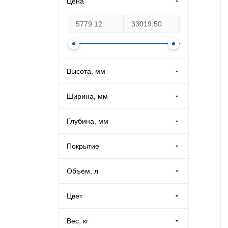
Цена
Производственная мебель
Медицинская мебель
Оборудование для общепита
Высота, мм
Лабораторная мебель
Ширина, мм
Глубина, мм
Почтовые ящики
Покрытие
Опломбирование и опечатывание
Порошковое (
1
)
Объём, л
Системы хранения
Цвет
Банковское оборудование
Графитовый (
2
)
Вес, кг