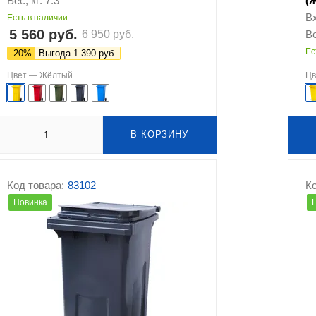
Вес, кг: 7.3
(
В
Есть в наличии
5 560 руб.
6 950 руб.
Ве
Ес
-20%
Выгода 1 390 руб.
Цвет —
Жёлтый
Ц
В КОРЗИНУ
Код товара:
83102
Ко
Новинка