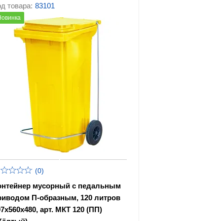
д товара:
83101
Новинка
(0)
онтейнер мусорный с педальным
риводом П-образным, 120 литров
7х560х480, арт. МКТ 120 (ПП)