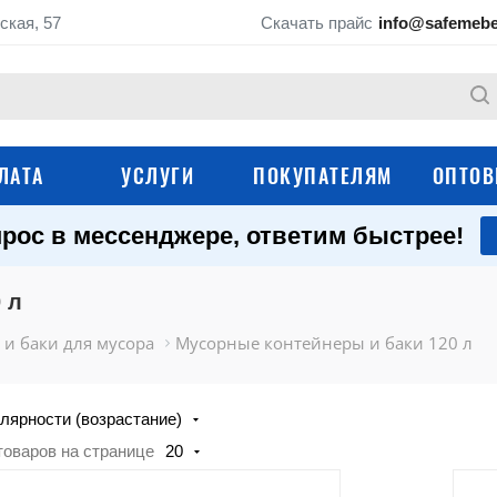
ская, 57
Скачать прайс
info@safemebe
ЛАТА
УСЛУГИ
ПОКУПАТЕЛЯМ
ОПТОВ
рос в мессенджере, ответим быстрее!
Контейнеры и баки 
Уличные урны
мусора
 л
Парковые урны
Урны для помещен
и баки для мусора
Мусорные контейнеры и баки 120 л
Клапаны для
Комплектующие дл
мусоропроводов
контейнеров и урн
лярности (возрастание)
Контейнеры для ртутных
Еврокубы для вод
ламп
товаров на странице
20