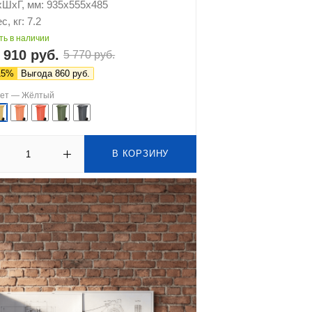
хШхГ, мм: 935х555х485
с, кг: 7.2
ть в наличии
 910 руб.
5 770 руб.
15%
Выгода 860 руб.
вет —
Жёлтый
В КОРЗИНУ