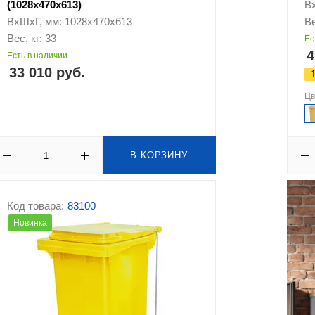
(1028х470х613)
В
ВхШхГ, мм: 1028х470х613
Ве
Вес, кг: 33
Ес
4
Есть в наличии
33 010 руб.
-
Ц
В КОРЗИНУ
Код товара:
83100
Новинка