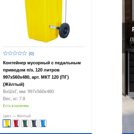
П
(0)
Контейнер мусорный с педальным
приводом п/э, 120 литров
997х560х480, арт. МКТ 120 (ПГ)
(Жёлтый)
ВхШхГ, мм: 997х560х480
Вес, кг: 7.8
Есть в наличии
Цвет —
Жёлтый