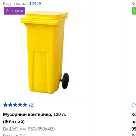
Код товара:
12418
Ко
Советуем
(2)
Мусорный контейнер, 120 л.
К
(Жёлтый)
п
ВхШхГ, мм: 960х550х480
99