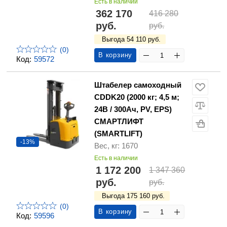
Есть в наличии
362 170
416 280
руб.
руб.
Выгода 54 110 руб.
(0)
В корзину
Код:
59572
Штабелер самоходный
CDDK20 (2000 кг; 4,5 м;
24В / 300Ач, PV, EPS)
СМАРТЛИФТ
(SMARTLIFT)
-13%
Вес, кг: 1670
Есть в наличии
1 172 200
1 347 360
руб.
руб.
Выгода 175 160 руб.
(0)
В корзину
Код:
59596