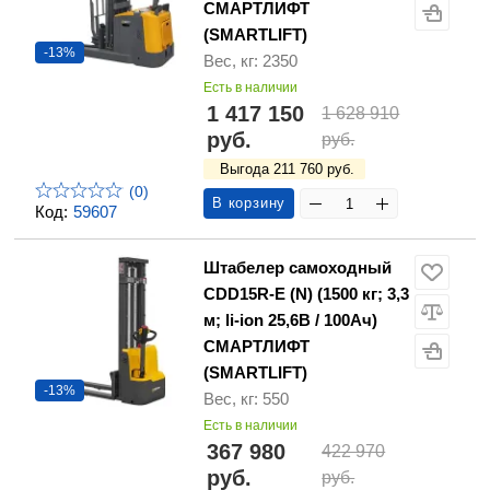
СМАРТЛИФТ
(SMARTLIFT)
-13%
Вес, кг: 2350
Есть в наличии
1 417 150
1 628 910
руб.
руб.
Выгода 211 760 руб.
(0)
В корзину
Код:
59607
Штабелер самоходный
CDD15R-E (N) (1500 кг; 3,3
м; li-ion 25,6В / 100Ач)
СМАРТЛИФТ
(SMARTLIFT)
-13%
Вес, кг: 550
Есть в наличии
367 980
422 970
руб.
руб.