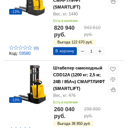
СМАРТЛИФТ
(SMARTLIFT)
-13%
Вес, кг: 1440
Есть в наличии
820 940
943 610
руб.
руб.
Выгода 122 670 руб.
(0)
В корзину
Код:
59580
Штабелер самоходный
CDD12A (1200 кг; 2,5 м;
24В / 85Ач) СМАРТЛИФТ
(SMARTLIFT)
Вес, кг: 476
-13%
Есть в наличии
260 040
298 890
руб.
руб.
Выгода 38 850 руб.