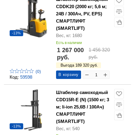
CDDK20 (2000 кг; 5,6 м;
24В / 300Ач, PV, EPS)
СМАРТЛИФТ
(SMARTLIFT)
-13%
Вес, кг: 1680
Есть в наличии
1 267 000
1 456 320
руб.
руб.
Выгода 189 320 руб.
(0)
В корзину
Код:
59598
Штабелер самоходный
CDD15R-E (N) (1500 кг; 3
м; li-ion 25,6В / 100Ач)
СМАРТЛИФТ
(SMARTLIFT)
-13%
Вес, кг: 540