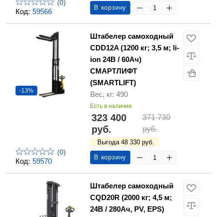
(0)
В корзину
Код:
59566
Штабелер самоходный
CDD12A (1200 кг; 3,5 м; li-
ion 24В / 60Ач)
СМАРТЛИФТ
(SMARTLIFT)
-13%
Вес, кг: 490
Есть в наличии
323 400
371 730
руб.
руб.
Выгода 48 330 руб.
(0)
В корзину
Код:
59570
Штабелер самоходный
CQD20R (2000 кг; 4,5 м;
24В / 280Ач, PV, EPS)