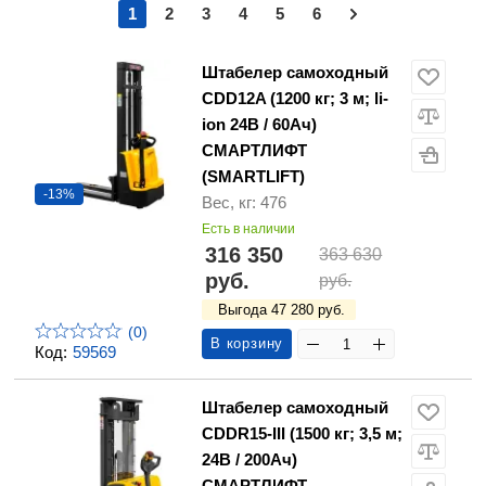
1
2
3
4
5
6
Штабелер самоходный
CDD12A (1200 кг; 3 м; li-
ion 24В / 60Ач)
СМАРТЛИФТ
(SMARTLIFT)
-13%
Вес, кг: 476
Есть в наличии
316 350
363 630
руб.
руб.
Выгода 47 280 руб.
(0)
В корзину
Код:
59569
Штабелер самоходный
CDDR15-III (1500 кг; 3,5 м;
24В / 200Ач)
СМАРТЛИФТ