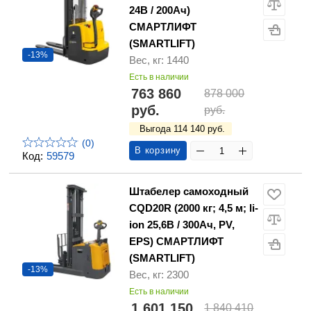
24В / 200Ач)
СМАРТЛИФТ
(SMARTLIFT)
-13%
Вес, кг: 1440
Есть в наличии
763 860
878 000
руб.
руб.
Выгода 114 140 руб.
(0)
В корзину
Код:
59579
Штабелер самоходный
CQD20R (2000 кг; 4,5 м; li-
ion 25,6В / 300Ач, PV,
EPS) СМАРТЛИФТ
(SMARTLIFT)
-13%
Вес, кг: 2300
Есть в наличии
1 601 150
1 840 410