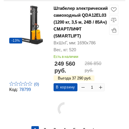
Штабелер электрический
самоходный QDA12EL03
(1200 кг, 3,5 м, 24В / 85Ач)
СМАРТЛИФТ
(SMARTLIFT)
-13%
ВхШхГ, мм: 1690х786
Вес, кг: 520
Есть в наличии
249 560
286 850
руб.
руб.
Выгода 37 290 руб.
(0)
В корзину
Код:
78799