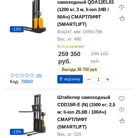
самоходный QDA12EL03
(1200 кг, 3 м, li-ion 24В /
50Ач) СМАРТЛИФТ
(SMARTLIFT)
-13%
ВхШхГ, мм: 1690х786
Вес, кг: 480
Есть в наличии
259 350
298 100
руб.
руб.
Выгода 38 750 руб.
(0)
В корзину
Код:
78800
Штабелер самоходный
CDD15R-E (N) (1500 кг; 2,5
м; li-ion 25,6В / 100Ач)
СМАРТЛИФТ
(SMARTLIFT)
-13%
Вес, кг: 520