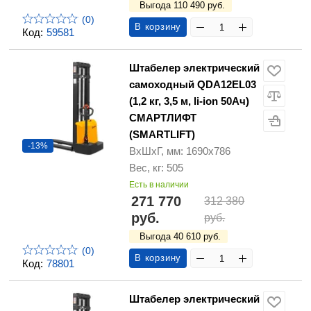
Выгода 110 490 руб.
(0)
В корзину
Код:
59581
Штабелер электрический
самоходный QDA12EL03
(1,2 кг, 3,5 м, li-ion 50Ач)
СМАРТЛИФТ
(SMARTLIFT)
-13%
ВхШхГ, мм: 1690х786
Вес, кг: 505
Есть в наличии
271 770
312 380
руб.
руб.
Выгода 40 610 руб.
(0)
В корзину
Код:
78801
Штабелер электрический