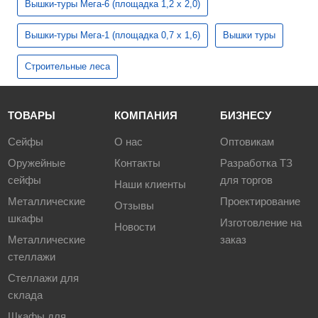
Вышки-туры Мега-6 (площадка 1,2 х 2,0)
Вышки-туры Мега-1 (площадка 0,7 х 1,6)
Вышки туры
Строительные леса
ТОВАРЫ
КОМПАНИЯ
БИЗНЕСУ
Сейфы
О нас
Оптовикам
Оружейные
Контакты
Разработка ТЗ
сейфы
для торгов
Наши клиенты
Металлические
Проектирование
Отзывы
шкафы
Изготовление на
Новости
Металлические
заказ
стеллажи
Стеллажи для
склада
Шкафы для