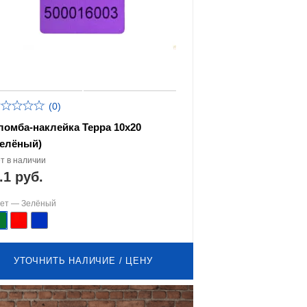
(0)
ломба-наклейка Терра 10х20
Зелёный)
т в наличии
.1 руб.
вет —
Зелёный
УТОЧНИТЬ НАЛИЧИЕ / ЦЕНУ