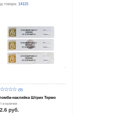
д товара:
14115
становки
Специальные пакеты и
сумки
(0)
ломба-наклейка Штрих Термо
т в наличии
2.6 руб.