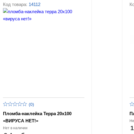
ключей
Код товара:
14112
Ко
Журналы учёта и у
Силовые и тросовые пломбы
пломб
(0)
Пломба-наклейка Терра 20х100
П
«ВИРУСА НЕТ!»
Не
1
Нет в наличии