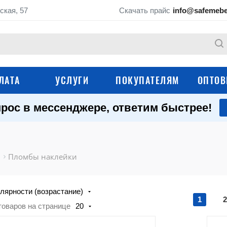
ская, 57
Скачать прайс
info@safemebe
ЛАТА
УСЛУГИ
ПОКУПАТЕЛЯМ
ОПТОВ
рос в мессенджере, ответим быстрее!
Роторные пломбы 
Пломбы пластиковые
применяемые с про
Пломбы наклейки
Пломбировочный скотч
Пломбы наклейки
Пломбы на счётчики
Свинцовые пломбы
лярности (возрастание)
Опечатывающие устройства
Пломбираторы
1
2
товаров на странице
20
Устройства для хра
Сургуч