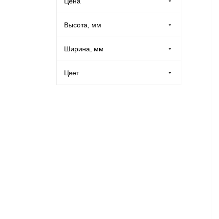
Цена
Производственная мебель
Высота, мм
Медицинская мебель
Ширина, мм
Оборудование для общепита
Цвет
Лабораторная мебель
Жёлтый (
5
)
Зелёный (
5
)
Почтовые ящики
Золотой (
5
)
Красный (
12
)
Опломбирование и опечатывание
Серебряный (
5
)
Системы хранения
Синий (
12
)
Банковское оборудование