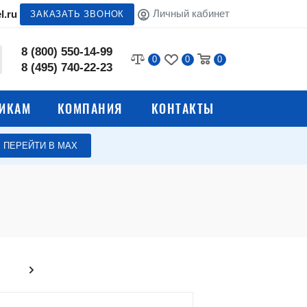
Личный кабинет
l.ru
ЗАКАЗАТЬ ЗВОНОК
8 (800) 550-14-99
0
0
0
8 (495) 740-22-23
ИКАМ
КОМПАНИЯ
КОНТАКТЫ
ПЕРЕЙТИ В МАХ
и пломбы
Пломбировочные
волокой
материалы
Антимагнитные пломбы
Пломбиры-печати
Пломбы для пломбиратора
нения
Гравировка