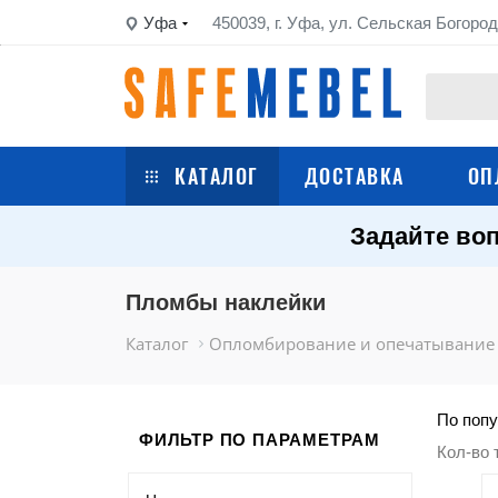
Уфа
450039, г. Уфа, ул. Сельская Богород
КАТАЛОГ
ДОСТАВКА
ОП
Задайте воп
Сейфы
Шкафы металлические
Пломбы наклейки
Каталог
Опломбирование и опечатывание
Стеллажи металлические
Верстаки
По попу
ФИЛЬТР ПО ПАРАМЕТРАМ
Кол-во 
Тележки