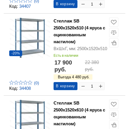
(0)
В корзину
Код:
34407
Стеллаж SB
2500х1520х510 (4 яруса с
оцинкованным
настилом)
ВхШхГ, мм: 2500х1520х510
-20%
Есть в наличии
17 900
22 380
руб.
руб.
Выгода 4 480 руб.
(0)
В корзину
Код:
34408
Стеллаж SB
2500х1520х610 (4 яруса с
оцинкованным
настилом)