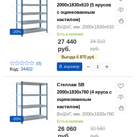
2000х1830х610 (5 ярусов
с оцинкованным
настилом)
ВхШхГ, мм: 2000х1830х610
-20%
Есть в наличии
27 440
34 310
руб.
руб.
Выгода 6 870 руб.
(0)
В корзину
Код:
34402
Стеллаж SB
2000х1830х760 (4 яруса с
оцинкованным
настилом)
ВхШхГ, мм: 2000х1830х760
-20%
Есть в наличии
26 060
32 580
руб.
руб.