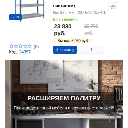
настилом)
ВхШхГ, мм: 2000х1520х910
-20%
Есть в наличии
23 830
29 790
руб.
руб.
Выгода 5 960 руб.
(0)
В корзину
Код:
34397
РАСШИРЯЕМ ПАЛИТРУ
Производственной мебели и архивных стеллажей!