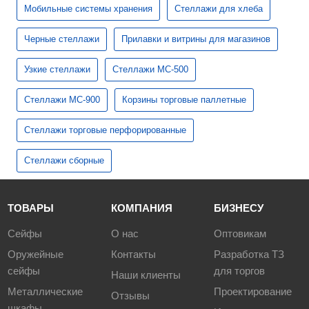
Мобильные системы хранения
Стеллажи для хлеба
Черные стеллажи
Прилавки и витрины для магазинов
Узкие стеллажи
Стеллажи МС-500
Стеллажи МС-900
Корзины торговые паллетные
Стеллажи торговые перфорированные
Стеллажи сборные
ТОВАРЫ
КОМПАНИЯ
БИЗНЕСУ
Сейфы
О нас
Оптовикам
Оружейные
Контакты
Разработка ТЗ
сейфы
для торгов
Наши клиенты
Металлические
Проектирование
Отзывы
шкафы