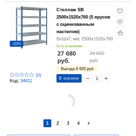
Стеллаж SB
2500х1520х760 (5 ярусов
с оцинкованным
настилом)
ВхШхГ, мм: 2500х1520х760
-20%
Есть в наличии
27 680
34 600
руб.
руб.
Выгода 6 920 руб.
(0)
В корзину
Код:
34411
1
2
3
4