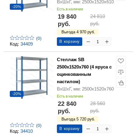
ВхШхГ, мм: 2500х1520х610
-20%
Есть в наличии
19 840
24 810
руб.
руб.
Выгода 4 970 руб.
(0)
В корзину
Код:
34409
Стеллаж SB
2500х1520х760 (4 яруса с
оцинкованным
настилом)
ВхШхГ, мм: 2500х1520х760
-20%
Есть в наличии
22 840
28 560
руб.
руб.
Выгода 5 720 руб.
(0)
В корзину
Код:
34410