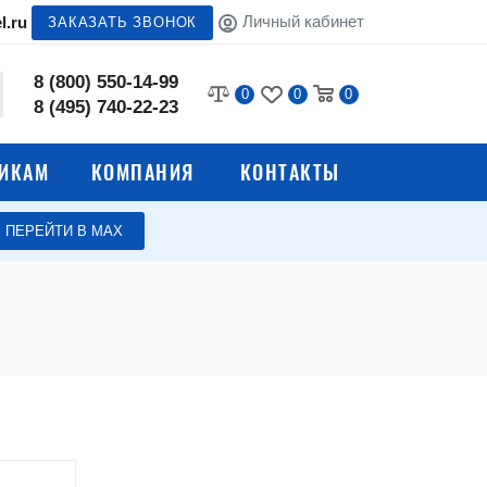
Личный кабинет
l.ru
ЗАКАЗАТЬ ЗВОНОК
8 (800) 550-14-99
0
0
0
8 (495) 740-22-23
ИКАМ
КОМПАНИЯ
КОНТАКТЫ
ПЕРЕЙТИ В МАХ
е
Верстаки для гаража
Верстаки для автосервиса
олы
Сварочные столы
Стулья промышленные
я