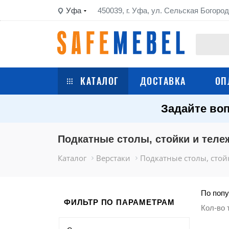
Уфа
450039, г. Уфа, ул. Сельская Богород
КАТАЛОГ
ДОСТАВКА
ОП
Задайте воп
Сейфы
Шкафы металлические
Подкатные столы, стойки и теле
Каталог
Верстаки
Подкатные столы, стой
Стеллажи металлические
Верстаки
По попу
ФИЛЬТР ПО ПАРАМЕТРАМ
Кол-во 
Тележки