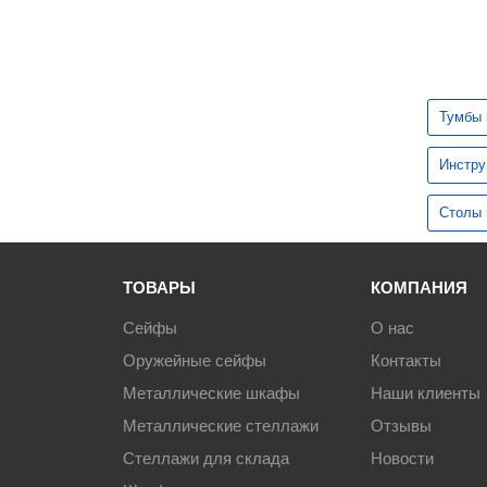
Контейнеры и урны
Металлические двери
Тумбы 
Пластиковые ящики и емкости
Инстру
Офисная мебель
Столы
Корпусная мебель
ТОВАРЫ
КОМПАНИЯ
Контрольные браслеты
Сейфы
О нас
Инструменты
Оружейные сейфы
Контакты
Металлические шкафы
Наши клиенты
Оборудование для склада
Металлические стеллажи
Отзывы
Стеллажи для склада
Новости
Кровати металлические