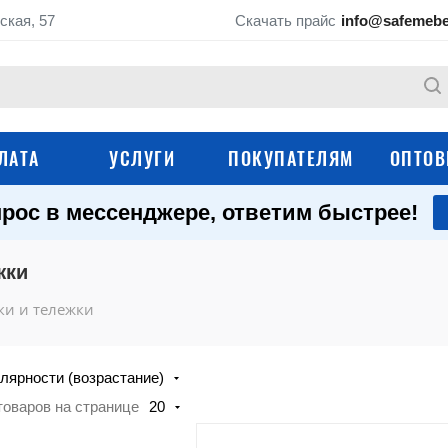
ская, 57
Скачать прайс
info@safemebe
ЛАТА
УСЛУГИ
ПОКУПАТЕЛЯМ
ОПТОВ
рос в мессенджере, ответим быстрее!
Верстаки столярны
Слесарные верстаки
жки
Школьные ученические
Верстаки Практик
верстаки
ки и тележки
Складные верстаки
Промышленные ст
лярности (возрастание)
Подкатные столы, стойки и
Аксессуары и
тележки
комплектующие дл
товаров на странице
20
верстаков