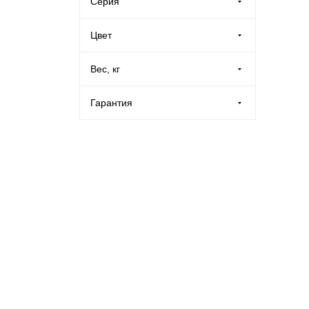
Серия
Производственная мебель
СТ (
1
)
Цвет
Медицинская мебель
Серый (
1
)
Вес, кг
Оборудование для общепита
Гарантия
Лабораторная мебель
2 года (
1
)
Почтовые ящики
Опломбирование и опечатывание
Системы хранения
Банковское оборудование