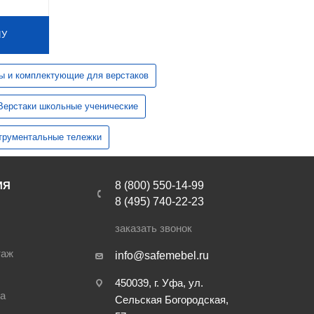
НУ
ы и комплектующие для верстаков
Верстаки школьные ученические
трументальные тележки
ИЯ
8 (800) 550-14-99
8 (495) 740-22-23
заказать звонок
таж
info@safemebel.ru
450039, г. Уфа, ул.
ра
Сельская Богородская,