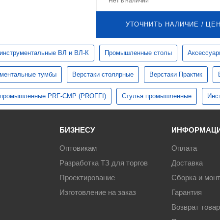
Нет в наличии
УТОЧНИТЬ НАЛИЧИЕ / ЦЕ
инструментальные ВЛ и ВЛ-К
Промышленные столы
Аксессуар
ментальные тумбы
Верстаки столярные
Верстаки Практик
 промышленные PRF-CMP (PROFFI)
Стулья промышленные
Инс
БИЗНЕСУ
ИНФОРМАЦ
Оптовикам
Оплата
Разработка ТЗ для торгов
Доставка
Проектирование
Сборка и мон
Изготовление на заказ
Гарантия
Возврат това