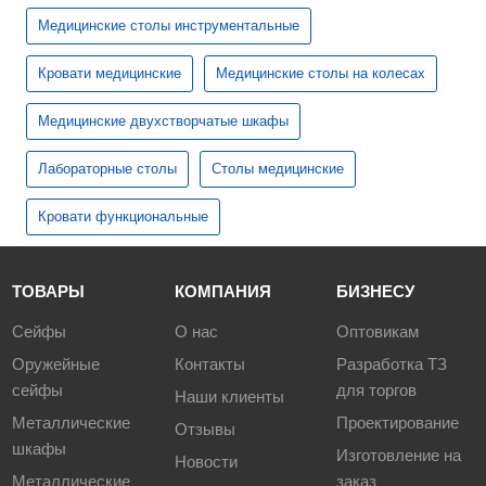
Медицинские столы инструментальные
Кровати медицинские
Медицинские столы на колесах
Медицинские двухстворчатые шкафы
Лабораторные столы
Столы медицинские
Кровати функциональные
ТОВАРЫ
КОМПАНИЯ
БИЗНЕСУ
Сейфы
О нас
Оптовикам
Оружейные
Контакты
Разработка ТЗ
сейфы
для торгов
Наши клиенты
Металлические
Проектирование
Отзывы
шкафы
Изготовление на
Новости
Металлические
заказ