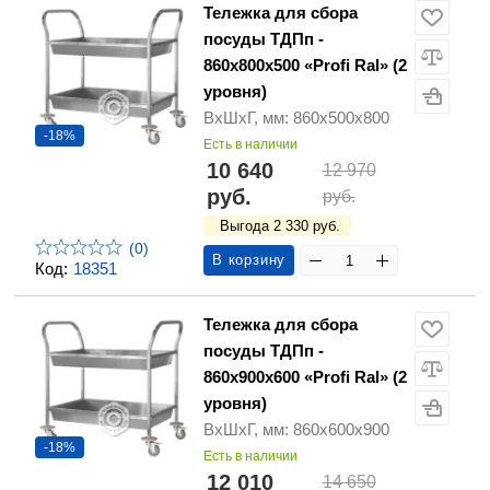
Тележка для сбора
посуды ТДПп -
860х800х500 «Profi Ral» (2
уровня)
ВхШхГ, мм: 860х500х800
-18%
Есть в наличии
10 640
12 970
руб.
руб.
Выгода 2 330 руб.
(0)
В корзину
Код:
18351
Тележка для сбора
посуды ТДПп -
860х900х600 «Profi Ral» (2
уровня)
ВхШхГ, мм: 860х600х900
-18%
Есть в наличии
12 010
14 650