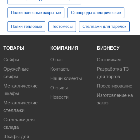
Полки навесные закрытые
Сковороды электрические
Полки тепловые
Тестомесы
Стеллажи для тарелок
ТОВАРЫ
КОМПАНИЯ
БИЗНЕСУ
Сейфы
О нас
Оптовикам
Оружейные
Контакты
Разработка ТЗ
сейфы
для торгов
Наши клиенты
Металлические
Проектирование
Отзывы
шкафы
Изготовление на
Новости
Металлические
заказ
стеллажи
Стеллажи для
склада
Шкафы для