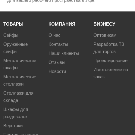
для вашего рабочего пространства в Уфе.
ТОВАРЫ
КОМПАНИЯ
БИЗНЕСУ
Сейфы
О нас
Оптовикам
Оружейные
Контакты
Разработка ТЗ
сейфы
для торгов
Наши клиенты
Металлические
Проектирование
Отзывы
шкафы
Изготовление на
Новости
Металлические
заказ
стеллажи
Стеллажи для
склада
Шкафы для
раздевалок
Верстаки
Почтовые ящики