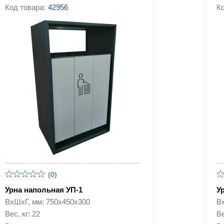
Код товара:
42956
Ко
(0)
Урна напольная УП-1
У
ВхШхГ, мм: 750х450х300
В
Вес, кг: 22
Ве