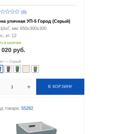
(0)
рна уличная УП-5 Город (Серый)
хШхГ, мм: 650х300х300
с, кг: 12
ть в наличии
 020 руб.
вет —
Серый
В КОРЗИНУ
д товара:
55282