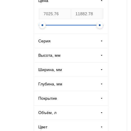
Цена
Производственная мебель
Медицинская мебель
Оборудование для общепита
Серия
СПУ (
9
)
Лабораторная мебель
Высота, мм
Ширина, мм
Почтовые ящики
Глубина, мм
Опломбирование и опечатывание
Покрытие
Системы хранения
Порошковое (
14
)
Объём, л
Банковское оборудование
Цвет