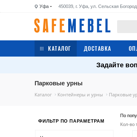
Уфа
450039, г. Уфа, ул. Сельская Богород
КАТАЛОГ
ДОСТАВКА
ОП
Задайте воп
Сейфы
Шкафы металлические
Парковые урны
Каталог
Контейнеры и урны
Парковые у
Стеллажи металлические
Верстаки
По попу
ФИЛЬТР ПО ПАРАМЕТРАМ
Кол-во 
Тележки