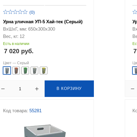
(0)
Урна уличная УП-5 Хай-тек (Серый)
У
ВхШхГ, мм: 650х300х300
В
Вес, кг: 12
Ве
Есть в наличии
Ес
7 020 руб.
7
Цвет —
Серый
Ц
В КОРЗИНУ
Код товара:
55281
Ко