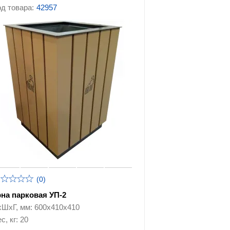
д товара:
42957
(0)
рна парковая УП-2
хШхГ, мм: 600х410х410
с, кг: 20