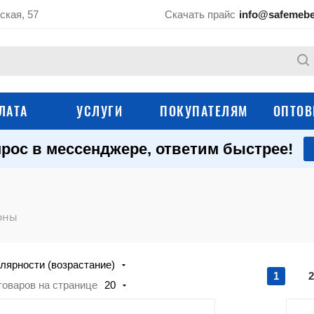
ская, 57
Скачать прайс
info@safemebe
ЛАТА
УСЛУГИ
ПОКУПАТЕЛЯМ
ОПТОВ
рос в мессенджере, ответим быстрее!
Контейнеры и баки 
Уличные урны
мусора
Парковые урны
Урны для помещен
рны
Клапаны для
Комплектующие дл
мусоропроводов
контейнеров и урн
лярности (возрастание)
Контейнеры для ртутных
Еврокубы для вод
1
2
ламп
товаров на странице
20