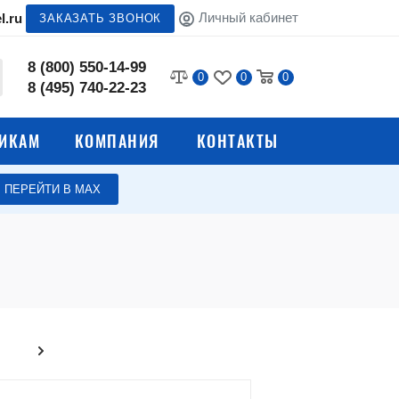
Личный кабинет
l.ru
ЗАКАЗАТЬ ЗВОНОК
8 (800) 550-14-99
0
0
0
8 (495) 740-22-23
ИКАМ
КОМПАНИЯ
КОНТАКТЫ
ПЕРЕЙТИ В МАХ
для
Урны для раздельного сбора
мусора
ий
Урны с педалью
я
Контейнерные площадки
ы