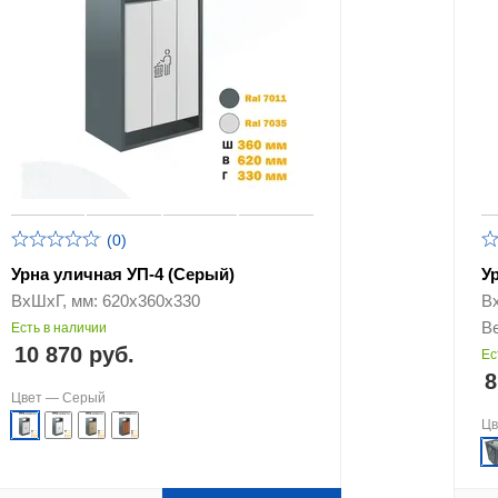
(0)
Урна уличная УП-4 (Серый)
У
ВхШхГ, мм: 620х360х330
В
Ве
Есть в наличии
10 870 руб.
Ес
8
Цвет —
Серый
Ц