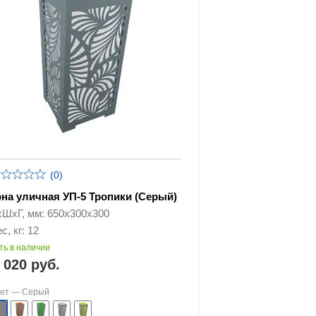
(0)
рна уличная УП-5 Тропики (Серый)
хШхГ, мм: 650х300х300
с, кг: 12
ть в наличии
 020 руб.
вет —
Серый