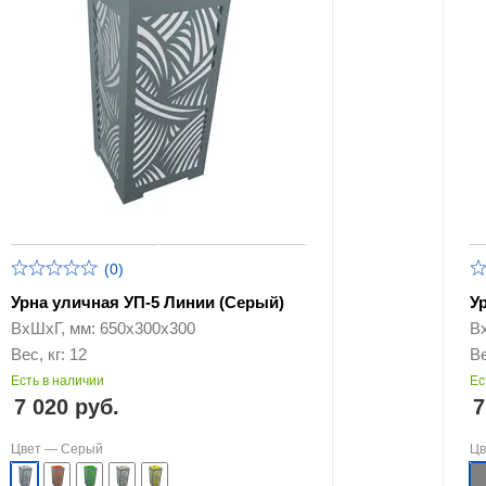
(0)
Урна уличная УП-5 Линии (Серый)
У
ВхШхГ, мм: 650х300х300
В
Вес, кг: 12
Ве
Есть в наличии
Ес
7 020 руб.
7
Цвет —
Серый
Ц