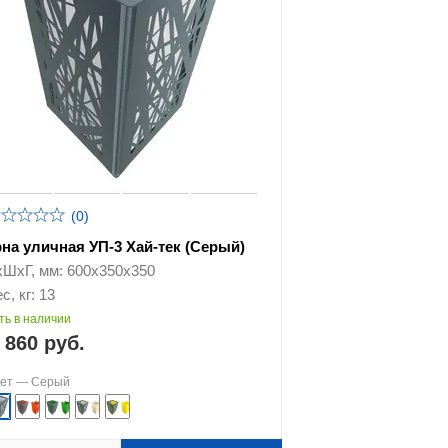
(0)
рна уличная УП-3 Хай-тек (Серый)
хШхГ, мм: 600х350х350
с, кг: 13
ть в наличии
 860 руб.
вет —
Серый