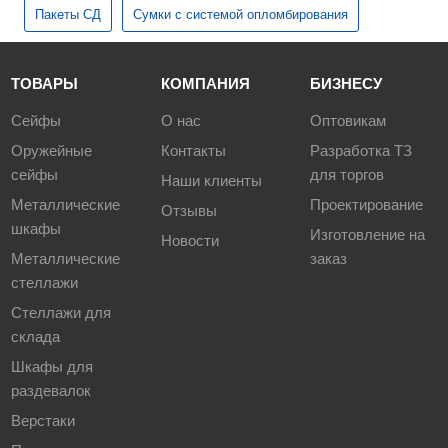
Пакеты СД
Сумки с системой опломбирования
ТОВАРЫ
КОМПАНИЯ
БИЗНЕСУ
Сейфы
О нас
Оптовикам
Оружейные
Контакты
Разработка ТЗ
сейфы
для торгов
Наши клиенты
Металлические
Проектирование
Отзывы
шкафы
Изготовление на
Новости
Металлические
заказ
стеллажи
Стеллажи для
склада
Шкафы для
раздевалок
Верстаки