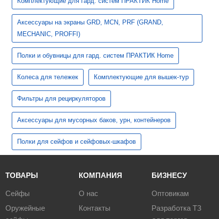
Комплектующие для гард. систем ПРАКТИК Home
Аксессуары на экраны GRD, MCN, PRF (GRAND,
MECHANIC, PROFFI)
Полки и обувницы для гард. систем ПРАКТИК Home
Колеса для тележек
Комплектующие для вышек-тур
Фильтры для рециркуляторов
Аксессуары для мусорных баков, урн, контейнеров
Полки для сейфов и сейфовых-шкафов
ТОВАРЫ
КОМПАНИЯ
БИЗНЕСУ
Сейфы
О нас
Оптовикам
Оружейные
Контакты
Разработка ТЗ