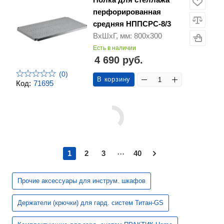
перфорированная
средняя НППСРС-8/3
ВхШхГ, мм: 800х300
Есть в наличии
4 690 руб.
(0)
В корзину
Код:
71695
...
1
2
3
40
Прочие аксессуары для инструм. шкафов
Держатели (крючки) для гард. систем Титан-GS