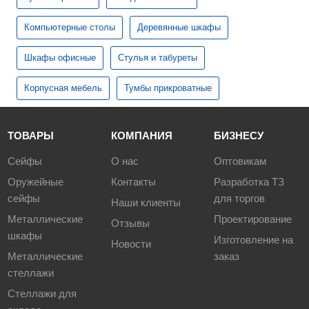
Компьютерные столы
Деревянные шкафы
Шкафы офисные
Стулья и табуреты
Корпусная мебель
Тумбы прикроватные
ТОВАРЫ
КОМПАНИЯ
БИЗНЕСУ
Сейфы
О нас
Оптовикам
Оружейные
Контакты
Разработка ТЗ
сейфы
для торгов
Наши клиенты
Металлические
Проектирование
Отзывы
шкафы
Изготовление на
Новости
Металлические
заказ
стеллажи
Стеллажи для