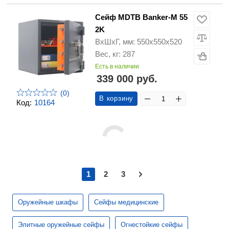
Сейф MDTB Banker-M 55
2K
ВхШхГ, мм: 550х550х520
Вес, кг: 287
Есть в наличии
339 000 руб.
(0)
В корзину
Код:
10164
1
2
3
Оружейные шкафы
Сейфы медицинские
Элитные оружейные сейфы
Огнестойкие сейфы