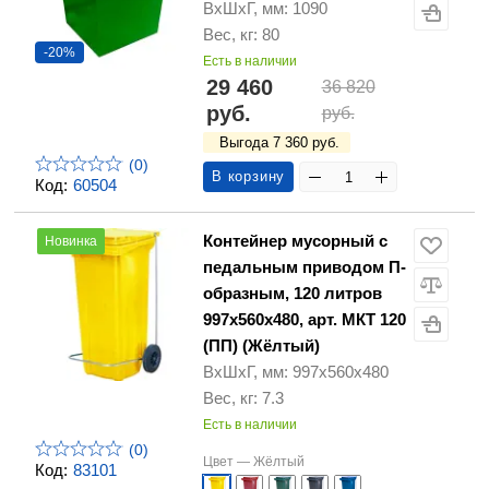
ВхШхГ, мм: 1090
Вес, кг: 80
-20%
Есть в наличии
29 460
36 820
руб.
руб.
Выгода 7 360 руб.
(0)
В корзину
Код:
60504
Контейнер мусорный с
Новинка
педальным приводом П-
образным, 120 литров
997х560х480, арт. МКТ 120
(ПП) (Жёлтый)
ВхШхГ, мм: 997х560х480
Вес, кг: 7.3
Есть в наличии
(0)
Цвет —
Жёлтый
Код:
83101