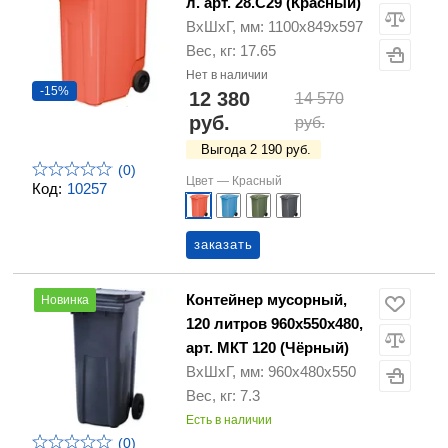
л. арт. 28.С29 (Красный)
ВхШхГ, мм: 1100х849х597
Вес, кг: 17.65
Нет в наличии
-15%
12 380
14 570
руб.
руб.
Выгода 2 190 руб.
(0)
Цвет —
Красный
Код:
10257
заказать
Контейнер мусорный,
Новинка
120 литров 960х550х480,
арт. МКТ 120 (Чёрный)
ВхШхГ, мм: 960х480х550
Вес, кг: 7.3
Есть в наличии
(0)