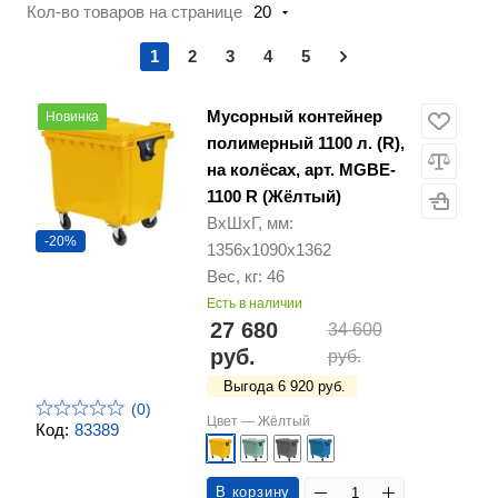
Кол-во товаров на странице
20
1
2
3
4
5
Мусорный контейнер
Новинка
полимерный 1100 л. (R),
на колёсах, арт. MGBE-
1100 R (Жёлтый)
ВхШхГ, мм:
-20%
1356х1090х1362
Вес, кг: 46
Есть в наличии
27 680
34 600
руб.
руб.
Выгода 6 920 руб.
(0)
Цвет —
Жёлтый
Код:
83389
В корзину