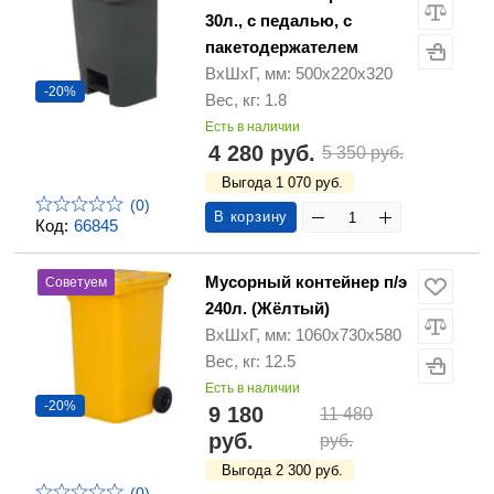
30л., с педалью, с
пакетодержателем
ВхШхГ, мм: 500х220х320
-20%
Вес, кг: 1.8
Есть в наличии
4 280 руб.
5 350 руб.
Выгода 1 070 руб.
(0)
В корзину
Код:
66845
Мусорный контейнер п/э
Советуем
240л. (Жёлтый)
ВхШхГ, мм: 1060х730х580
Вес, кг: 12.5
Есть в наличии
-20%
9 180
11 480
руб.
руб.
Выгода 2 300 руб.
(0)