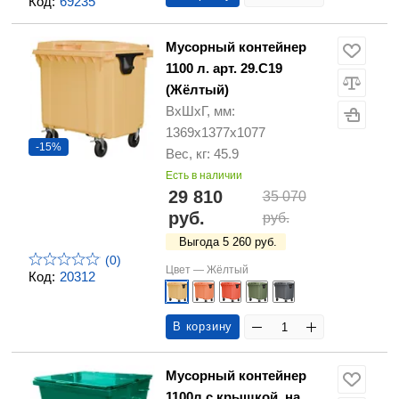
Код:
69235
Мусорный контейнер
1100 л. арт. 29.C19
(Жёлтый)
ВхШхГ, мм:
1369х1377х1077
-15%
Вес, кг: 45.9
Есть в наличии
29 810
35 070
руб.
руб.
Выгода 5 260 руб.
(0)
Цвет —
Жёлтый
Код:
20312
В корзину
Мусорный контейнер
1100л с крышкой, на