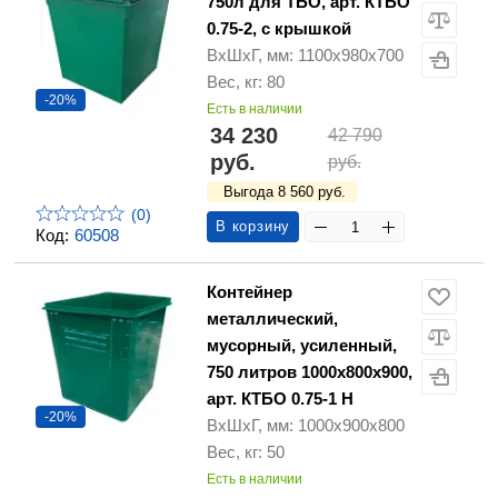
750л для ТБО, арт. КТБО
0.75-2, с крышкой
ВхШхГ, мм: 1100х980х700
Вес, кг: 80
-20%
Есть в наличии
34 230
42 790
руб.
руб.
Выгода 8 560 руб.
(0)
В корзину
Код:
60508
Контейнер
металлический,
мусорный, усиленный,
750 литров 1000х800х900,
арт. КТБО 0.75-1 H
-20%
ВхШхГ, мм: 1000х900х800
Вес, кг: 50
Есть в наличии