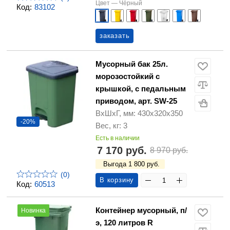
Цвет —
Чёрный
Код:
83102
заказать
Мусорный бак 25л.
морозостойкий с
крышкой, с педальным
приводом, арт. SW-25
ВхШхГ, мм: 430х320х350
-20%
Вес, кг: 3
Есть в наличии
7 170 руб.
8 970 руб.
Выгода 1 800 руб.
(0)
В корзину
Код:
60513
Контейнер мусорный, п/
Новинка
э, 120 литров R