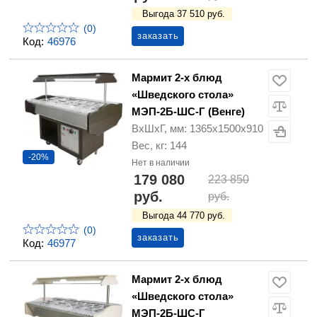
Выгода 37 510 руб.
(0)
заказать
Код:
46976
Мармит 2-х блюд
«Шведского стола»
МЭП-2Б-ШС-Г (Венге)
ВхШхГ, мм: 1365х1500х910
Вес, кг: 144
-20%
Нет в наличии
179 080
223 850
руб.
руб.
Выгода 44 770 руб.
(0)
заказать
Код:
46977
Мармит 2-х блюд
«Шведского стола»
МЭП-2Б-ШС-Г