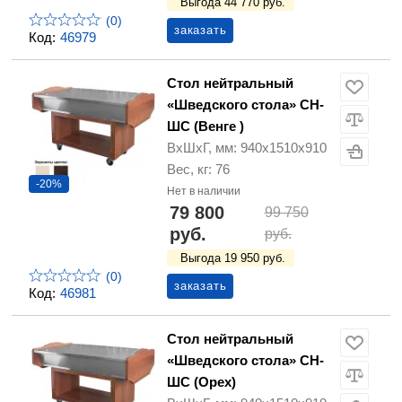
Выгода 44 770 руб.
(0)
заказать
Код:
46979
Стол нейтральный
«Шведского стола» СН-
ШС (Венге )
ВхШхГ, мм: 940х1510х910
Вес, кг: 76
-20%
Нет в наличии
79 800
99 750
руб.
руб.
Выгода 19 950 руб.
(0)
заказать
Код:
46981
Стол нейтральный
«Шведского стола» СН-
ШС (Орех)