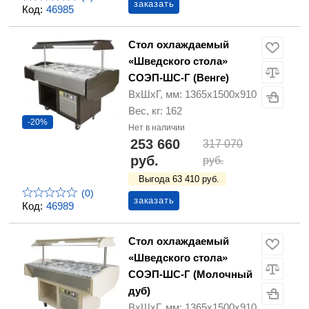
заказать
Код:
46985
Стол охлаждаемый
«Шведского стола»
СОЭП-ШС-Г (Венге)
ВхШхГ, мм: 1365х1500х910
Вес, кг: 162
-20%
Нет в наличии
253 660
317 070
руб.
руб.
Выгода 63 410 руб.
(0)
заказать
Код:
46989
Стол охлаждаемый
«Шведского стола»
СОЭП-ШС-Г (Молочный
дуб)
ВхШхГ, мм: 1365х1500х910