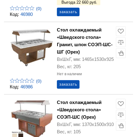
Выгода 22 660 руб.
(0)
заказать
Код:
46980
Стол охлаждаемый
«Шведского стола»
Гранит, шпон СОЭП-ШС-
ШГ (Орех)
ВхШхГ, мм: 1465х1530х925
Вес, кг: 205
Нет в наличии
(0)
заказать
Код:
46986
Стол охлаждаемый
«Шведского стола»
СОЭП-ШС (Орех)
ВхШхГ, мм: 1370х1500х910
Вес, кг: 105