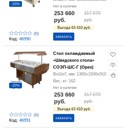
-20%
Нет в наличии
253 660
317 070
руб.
руб.
Выгода 63 410 руб.
(0)
заказать
Код:
46990
Стол охлаждаемый
«Шведского стола»
СОЭП-ШС-Г (Орех)
ВхШхГ, мм: 1365х1500х910
Вес, кг: 162
-20%
Нет в наличии
253 660
317 070
руб.
руб.
Выгода 63 410 руб.
(0)
заказать
Код:
46991