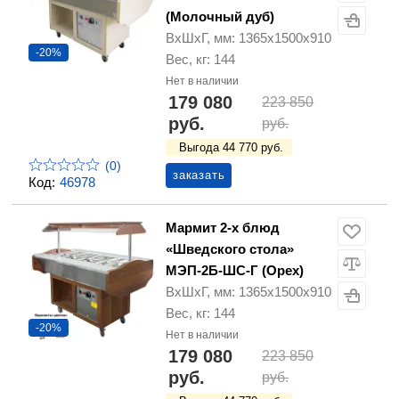
(Молочный дуб)
ВхШхГ, мм: 1365х1500х910
-20%
Вес, кг: 144
Нет в наличии
179 080
223 850
руб.
руб.
Выгода 44 770 руб.
(0)
заказать
Код:
46978
Мармит 2-х блюд
«Шведского стола»
МЭП-2Б-ШС-Г (Орех)
ВхШхГ, мм: 1365х1500х910
Вес, кг: 144
-20%
Нет в наличии
179 080
223 850
руб.
руб.