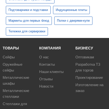
Подтоварники и подставки
Индукционные плиты
Мармиты для первых блюд
Полки с дверями-купе
Тележки для сервировки
ТОВАРЫ
КОМПАНИЯ
БИЗНЕСУ
Сейфы
О нас
Оптовикам
Оружейные
Контакты
Разработка ТЗ
сейфы
для торгов
Наши клиенты
Металлические
Проектирование
Отзывы
шкафы
Изготовление на
Новости
Металлические
заказ
стеллажи
Стеллажи для