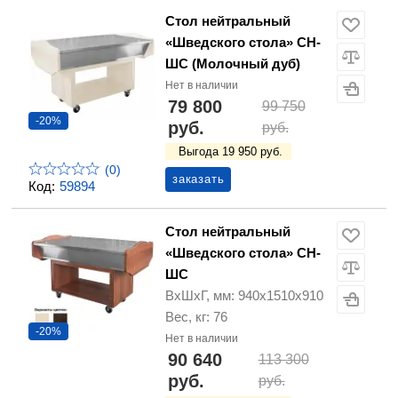
Стол нейтральный
«Шведского стола» СН-
ШС (Молочный дуб)
Нет в наличии
79 800
99 750
-20%
руб.
руб.
Выгода 19 950 руб.
(0)
заказать
Код:
59894
Стол нейтральный
«Шведского стола» СН-
ШС
ВхШхГ, мм: 940х1510х910
Вес, кг: 76
-20%
Нет в наличии
90 640
113 300
руб.
руб.