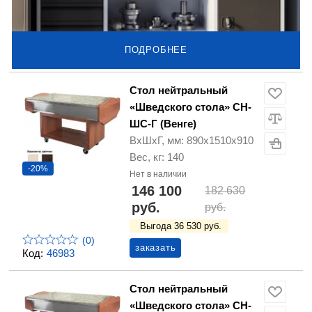
ПОДРОБНЕЕ
Стол нейтральный
«Шведского стола» СН-
ШС-Г (Венге)
ВхШхГ, мм: 890х1510х910
Вес, кг: 140
-20%
Нет в наличии
146 100
182 630
руб.
руб.
Выгода 36 530 руб.
(0)
заказать
Код:
46983
Стол нейтральный
«Шведского стола» СН-