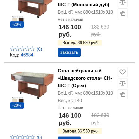
ШС-Г (Молочный дуб)
ВхШхГ, мм: 890х1510х910
Нет в наличии
-20%
146 100
182 630
руб.
руб.
Выгода 36 530 руб.
(0)
заказать
Код:
46984
Стол нейтральный
«Шведского стола» СН-
ШС-Г (Орех)
ВхШхГ, мм: 890х1510х910
Вес, кг: 140
-20%
Нет в наличии
146 100
182 630
руб.
руб.
Выгода 36 530 руб.
(0)