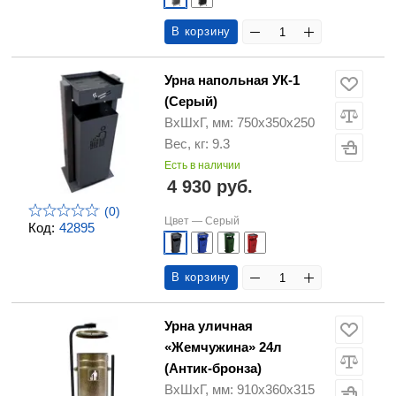
В корзину
Урна напольная УК-1
(Серый)
ВхШхГ, мм: 750х350х250
Вес, кг: 9.3
Есть в наличии
4 930 руб.
(0)
Цвет —
Серый
Код:
42895
В корзину
Урна уличная
«Жемчужина» 24л
(Антик-бронза)
ВхШхГ, мм: 910х360х315