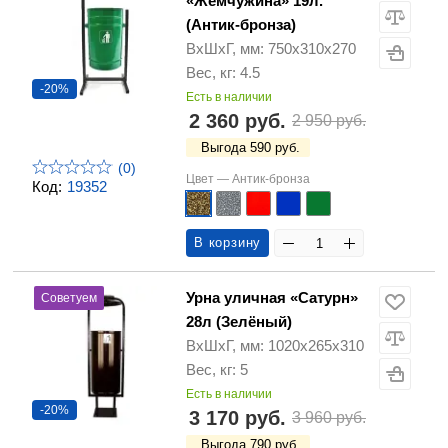
«Жемчужина» 19л.
(Антик-бронза)
ВхШхГ, мм: 750х310х270
Вес, кг: 4.5
-20%
Есть в наличии
2 360 руб.
2 950 руб.
Выгода 590 руб.
(0)
Цвет —
Антик-бронза
Код:
19352
В корзину
Урна уличная «Сатурн»
Советуем
28л (Зелёный)
ВхШхГ, мм: 1020х265х310
Вес, кг: 5
Есть в наличии
-20%
3 170 руб.
3 960 руб.
Выгода 790 руб.