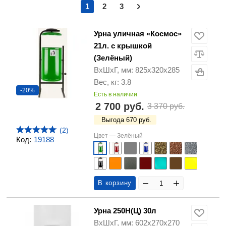
1
2
3
Урна уличная «Космос»
21л. с крышкой
(Зелёный)
ВхШхГ, мм: 825х320х285
Вес, кг: 3.8
-20%
Есть в наличии
2 700 руб.
3 370 руб.
Выгода 670 руб.
(2)
Цвет —
Зелёный
Код:
19188
В корзину
Урна 250Н(Ц) 30л
ВхШхГ, мм: 602х270х270