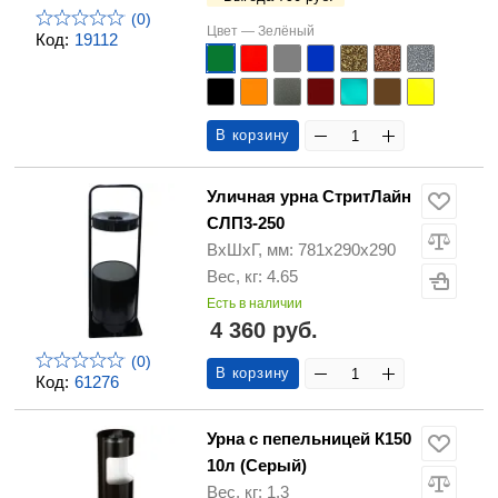
(0)
Цвет —
Зелёный
Код:
19112
В корзину
Уличная урна СтритЛайн
СЛП3-250
ВхШхГ, мм: 781х290х290
Вес, кг: 4.65
Есть в наличии
4 360 руб.
(0)
В корзину
Код:
61276
Урна с пепельницей К150
10л (Серый)
Вес, кг: 1.3