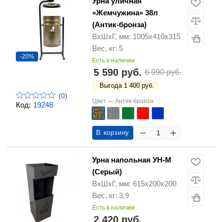
Урна уличная
«Жемчужина» 38л
(Антик-бронза)
ВхШхГ, мм: 1005х410х315
Вес, кг: 5
-20%
Есть в наличии
5 590 руб.
6 990 руб.
Выгода 1 400 руб.
(0)
Цвет —
Антик-бронза
Код:
19248
В корзину
Урна напольная УН-М
(Серый)
ВхШхГ, мм: 615х200х200
Вес, кг: 3.9
Есть в наличии
2 420 руб.