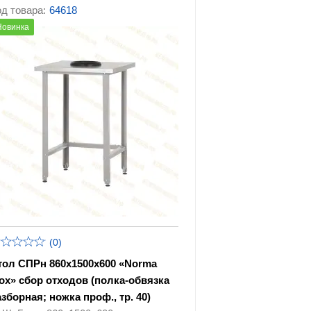
оборудование
д товара:
64618
Новинка
Урны для фудкорта
ие
Барное оборудование
Хлебопекарное и
ание
кондитерское
оборудование
я
вания
(0)
тол СПРн 860х1500х600 «Norma
nox» сбор отходов (полка-обвязка
азборная; ножка проф., тр. 40)