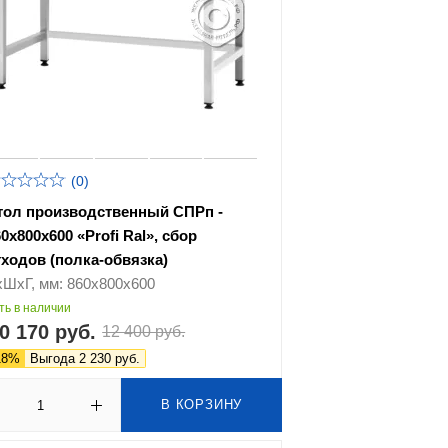
(0)
тол производственный СПРп -
0х800х600 «Profi Ral», сбор
тходов (полка-обвязка)
хШхГ, мм: 860х800х600
ть в наличии
0 170 руб.
12 400 руб.
18%
Выгода 2 230 руб.
В КОРЗИНУ