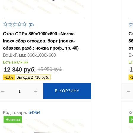
(0)
Стол СПРн 860х1000х600 «Norma
С
Inox» сбор отходов, борт (полка-
86
обвязка разб.; ножка проф., тр. 40)
о
ВхШхГ, мм: 860х1000х600
В
Есть в наличии
Ес
12 340 руб.
1
15 050 руб.
-18%
Выгода 2 710 руб.
-
В КОРЗИНУ
Код товара:
64964
Ко
Новинка