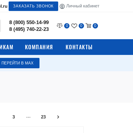
Личный кабинет
l.ru
ЗАКАЗАТЬ ЗВОНОК
8 (800) 550-14-99
0
0
0
8 (495) 740-22-23
ИКАМ
КОМПАНИЯ
КОНТАКТЫ
ПЕРЕЙТИ В МАХ
Стеллажи для кухни
 столы
Полки для общепита
Лари для хранения овощей
мясных
Вытяжные зонты для
...
3
23
вентиляции
Электромеханическое