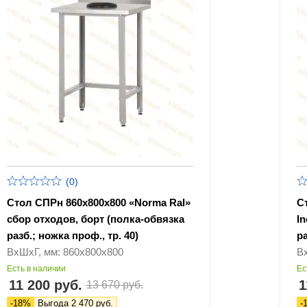
(0)
Стол СПРн 860х800х800 «Norma Ral»
С
сбор отходов, борт (полка-обвязка
I
разб.; ножка проф., тр. 40)
р
ВхШхГ, мм: 860х800х800
В
Есть в наличии
Ес
11 200 руб.
1
13 670 руб.
-18%
Выгода 2 470 руб.
-