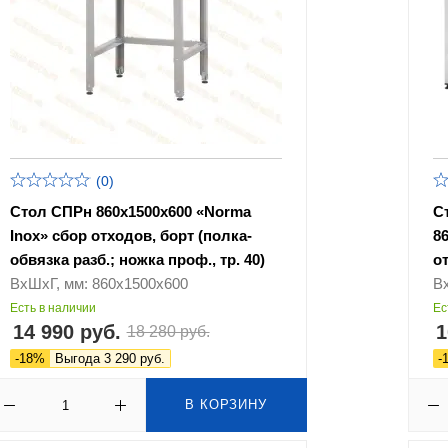
(0)
Стол СПРн 860х1500х600 «Norma
С
Inox» сбор отходов, борт (полка-
86
обвязка разб.; ножка проф., тр. 40)
о
ВхШхГ, мм: 860х1500х600
В
Есть в наличии
Ес
14 990 руб.
1
18 280 руб.
-18%
Выгода 3 290 руб.
-
В КОРЗИНУ