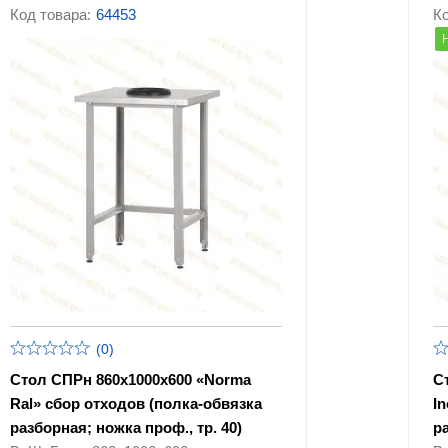
Гастроемкости и противни
мясопереработки
Код товара:
64453
Ко
Оборудование для
Упаковочное
фастфуда
оборудование
Посудомоечные машины
Прочее оборудован
Линии раздачи
Тепловое оборудов
Холодильное
Комплектующие дл
оборудование
кухонного оборудо
(0)
Стол СПРн 860х1000х600 «Norma
С
Ral» сбор отходов (полка-обвязка
I
разборная; ножка проф., тр. 40)
р