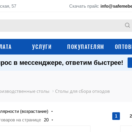
ская, 57
Скачать прайс
info@safemebe
ЛАТА
УСЛУГИ
ПОКУПАТЕЛЯМ
ОПТОВ
рос в мессенджере, ответим быстрее!
Технологические
Моечные ванны
рукомойники
Шкафы для кухни
Производственные
оизводственные столы
Столы для сбора отходов
Тележки-шпильки
Технологические тележки
лярности (возрастание)
Подтоварники и
Вешала для мяса, 
1
2
товаров на странице
20
подставки
туш
Оборудование для