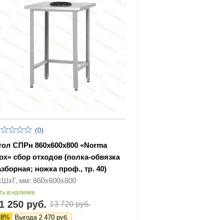
(0)
тол СПРн 860х600х800 «Norma
nox» сбор отходов (полка-обвязка
азборная; ножка проф., тр. 40)
хШхГ, мм: 860х600х800
ть в наличии
1 250 руб.
13 720 руб.
18%
Выгода 2 470 руб.