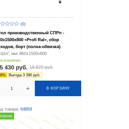
(0)
тол производственный СПРп -
0х1500х800 «Profi Ral», сбор
тходов, борт (полка-обвязка)
хШхГ, мм: 860х1500х800
ть в наличии
5 430 руб.
18 820 руб.
18%
Выгода 3 390 руб.
В КОРЗИНУ
д товара:
64859
Новинка