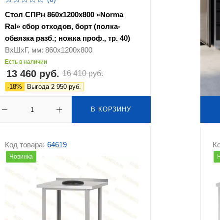
Стол СПРн 860х1200х800 «Norma
Ral» сбор отходов, борт (полка-
обвязка разб.; ножка проф., тр. 40)
ВхШхГ, мм: 860х1200х800
Есть в наличии
13 460 руб.
16 410 руб.
-18%
Выгода 2 950 руб.
В КОРЗИНУ
Код товара:
64619
Ко
Новинка