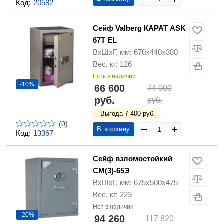
Код:
20582
Сейф Valberg КАРАТ ASK
67T EL
ВхШхГ, мм: 670х440х380
Вес, кг: 126
Есть в наличии
-10%
66 600
74 000
руб.
руб.
Выгода 7 400 руб.
(0)
В корзину
Код:
13367
Сейф взломостойкий
СМ(3)-65Э
ВхШхГ, мм: 675х500х475
Вес, кг: 223
Нет в наличии
-20%
94 260
117 820