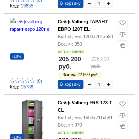
(0)
В корзину
Код:
19635
Сейф Valberg ГАРАНТ
ЕВРО 120Т EL
ВхШхГ, мм: 1200х701х580
Вес, кг: 350
Есть в наличии
-10%
205 200
228 000
руб.
руб.
Выгода 22 800 руб.
(0)
В корзину
Код:
15788
Сейф Valberg FRS-173.T-
CL
ВхШхГ, мм: 1653х711х581
Вес, кг: 370
Есть в наличии
-10%