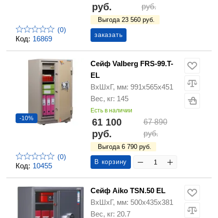
руб.
руб.
Выгода 23 560 руб.
(0)
заказать
Код:
16869
Сейф Valberg FRS-99.T-
EL
ВхШхГ, мм: 991х565х451
Вес, кг: 145
Есть в наличии
-10%
61 100
67 890
руб.
руб.
Выгода 6 790 руб.
(0)
В корзину
Код:
10455
Сейф Aiko TSN.50 EL
ВхШхГ, мм: 500х435х381
Вес, кг: 20.7