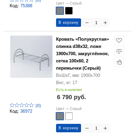
(0)
Цвет —
Серый
Код:
75388
В корзину
Кровать «Полукруглая»
спинка d38х32, ложе
1900х700, закруглённое,
сетка 100х60, 2
перемычки (Серый)
ВхШхГ, мм: 1900х700
Вес, кг: 17
Есть в наличии
6 790 руб.
(0)
Цвет —
Серый
Код:
36972
В корзину