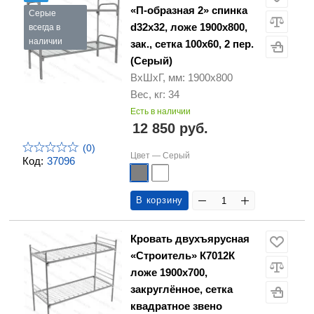
«П-образная 2» спинка
Серые
d32х32, ложе 1900х800,
всегда в
наличии
зак., сетка 100х60, 2 пер.
(Серый)
ВхШхГ, мм: 1900х800
Вес, кг: 34
Есть в наличии
12 850 руб.
(0)
Цвет —
Серый
Код:
37096
В корзину
Кровать двухъярусная
«Строитель» К7012К
ложе 1900х700,
закруглённое, сетка
квадратное звено