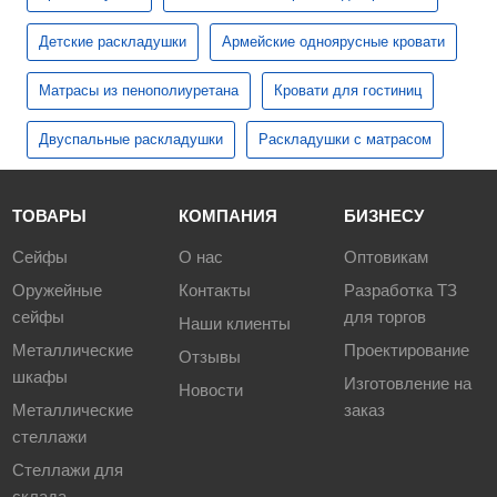
Детские раскладушки
Армейские одноярусные кровати
Матрасы из пенополиуретана
Кровати для гостиниц
Двуспальные раскладушки
Раскладушки с матрасом
ТОВАРЫ
КОМПАНИЯ
БИЗНЕСУ
Сейфы
О нас
Оптовикам
Оружейные
Контакты
Разработка ТЗ
сейфы
для торгов
Наши клиенты
Металлические
Проектирование
Отзывы
шкафы
Изготовление на
Новости
Металлические
заказ
стеллажи
Стеллажи для
склада