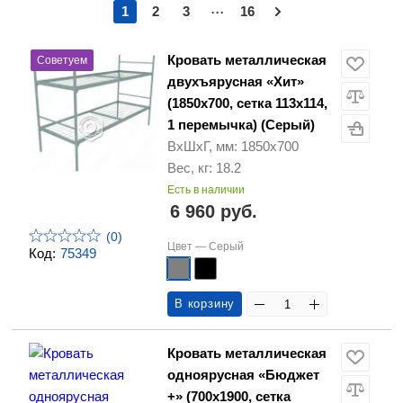
...
1
2
3
16
Кровать металлическая
Советуем
двухъярусная «Хит»
(1850х700, сетка 113х114,
1 перемычка) (Серый)
ВхШхГ, мм: 1850х700
Вес, кг: 18.2
Есть в наличии
6 960 руб.
(0)
Цвет —
Серый
Код:
75349
В корзину
Кровать металлическая
одноярусная «Бюджет
+» (700х1900, сетка