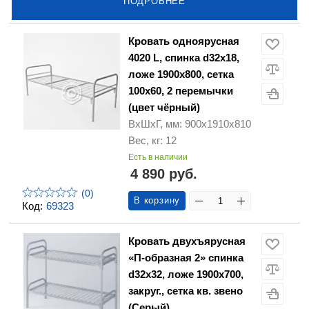
ПОДРОБНЕЕ
Кровать одноярусная
4020 L, спинка d32х18,
ложе 1900х800, сетка
100х60, 2 перемычки
(цвет чёрный)
ВхШхГ, мм: 900х1910х810
Вес, кг: 12
Есть в наличии
4 890 руб.
(0)
В корзину
Код:
69323
Кровать двухъярусная
«П-образная 2» спинка
d32х32, ложе 1900х700,
закруг., сетка кв. звено
(Серый)