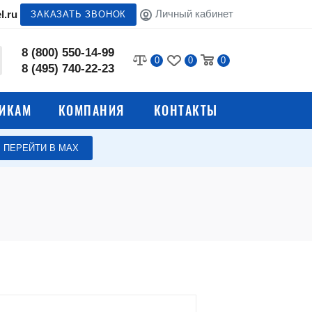
Личный кабинет
l.ru
ЗАКАЗАТЬ ЗВОНОК
8 (800) 550-14-99
0
0
0
8 (495) 740-22-23
ИКАМ
КОМПАНИЯ
КОНТАКТЫ
ПЕРЕЙТИ В МАХ
Строительные пылесосы
Компрессоры
работы с
Мотопомпы
Оборудование для СТО