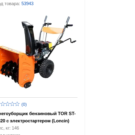
д товара:
53943
(0)
негоуборщик бензиновый TOR ST-
020 с электростартером (Loncin)
с, кг: 146