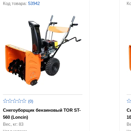
Код товара:
53942
Ко
(0)
Снегоуборщик бензиновый TOR ST-
С
560 (Loncin)
1
Вес, кг: 83
Ве