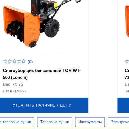
(0)
Снегоуборщик бензиновый TOR WT-
С
560 (Loncin)
7
Вес, кг: 75
Ве
Нет в наличии
Не
УТОЧНИТЬ НАЛИЧИЕ / ЦЕНУ
е тепловые пушки
Тепловые пушки
Инструменты
Электриче