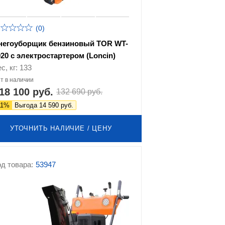
(0)
негоуборщик бензиновый TOR WT-
020 с электростартером (Loncin)
с, кг: 133
т в наличии
18 100 руб.
132 690 руб.
11%
Выгода 14 590 руб.
УТОЧНИТЬ НАЛИЧИЕ / ЦЕНУ
д товара:
53947