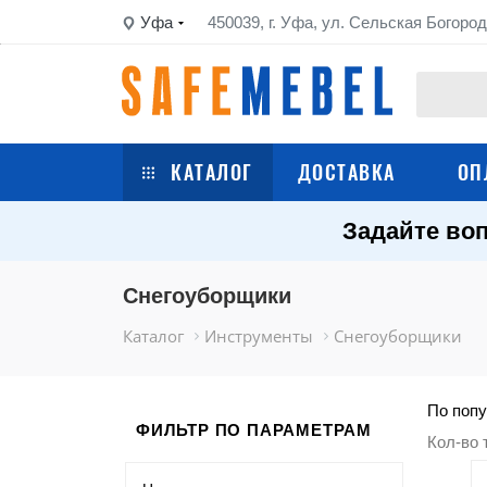
Уфа
450039, г. Уфа, ул. Сельская Богород
КАТАЛОГ
ДОСТАВКА
ОП
Задайте воп
Сейфы
Шкафы металлические
Снегоуборщики
Каталог
Инструменты
Снегоуборщики
Стеллажи металлические
Верстаки
По попу
ФИЛЬТР ПО ПАРАМЕТРАМ
Кол-во 
Тележки