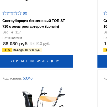
(0)
Снегоуборщик бензиновый TOR ST-
С
710 с электростартером (Loncin)
1
Вес, кг: 117
Ве
Нет в наличии
Не
88 030 руб.
1
98 910 руб.
-11%
Выгода 10 880 руб.
-
УТОЧНИТЬ НАЛИЧИЕ / ЦЕНУ
Код товара:
53946
Ко