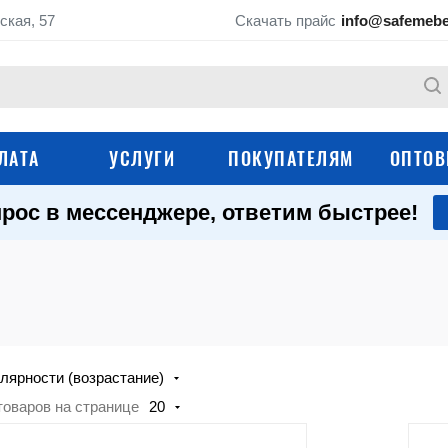
ская, 57
Скачать прайс
info@safemebe
ЛАТА
УСЛУГИ
ПОКУПАТЕЛЯМ
ОПТОВ
рос в мессенджере, ответим быстрее!
Снегоуборщики
Труборезы
Виброплиты
Генераторы
Оборудование для 
Малярное оборудование
арматурой
лярности (возрастание)
Оборудование для бетонных
Тепловые пушки
работ
товаров на странице
20