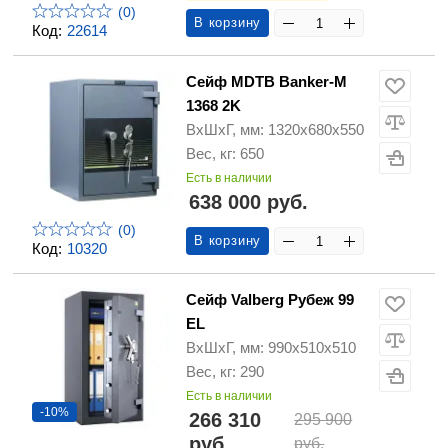
(0)
В корзину
Код:
22614
Сейф MDTB Banker-M
1368 2K
ВхШхГ, мм: 1320х680х550
Вес, кг: 650
Есть в наличии
638 000 руб.
(0)
В корзину
Код:
10320
Сейф Valberg Рубеж 99
EL
ВхШхГ, мм: 990х510х510
Вес, кг: 290
Есть в наличии
-10%
266 310
295 900
руб.
руб.