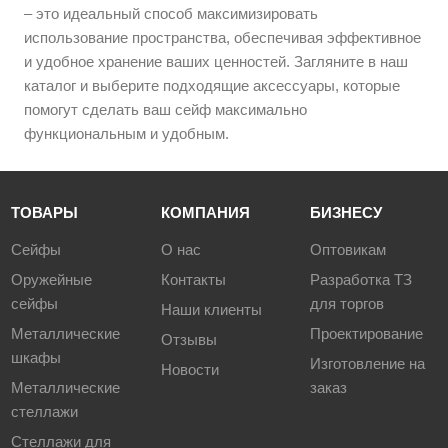
– это идеальный способ максимизировать
использование пространства, обеспечивая эффективное
и удобное хранение ваших ценностей. Загляните в наш
каталог и выберите подходящие аксессуары, которые
помогут сделать ваш сейф максимально
функциональным и удобным.
ТОВАРЫ
КОМПАНИЯ
БИЗНЕСУ
Сейфы
О нас
Оптовикам
Оружейные
Контакты
Разработка ТЗ
сейфы
для торгов
Наши клиенты
Металлические
Проектирование
Отзывы
шкафы
Изготовление на
Новости
Металлические
заказ
стеллажи
Стеллажи для